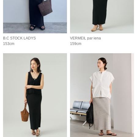
B.C STOCK LADYS
VERMEIL par iena
153cm
159cm