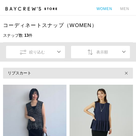
WOMEN
MEN
コーディネートスナップ（WOMEN）
カ
スナップ数
13
件
絞り込む
表示順
リブスカート