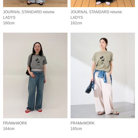
JOURNAL STANDARD relume
JOURNAL STANDARD relume
LADYS
LADYS
160cm
162cm
FRAMeWORK
FRAMeWORK
164cm
165cm