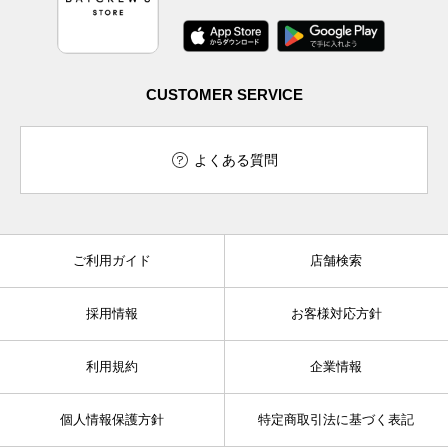
CUSTOMER SERVICE
よくある質問
ご利用ガイド
店舗検索
採用情報
お客様対応方針
利用規約
企業情報
個人情報保護方針
特定商取引法に基づく表記