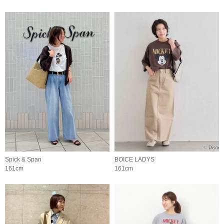
Spick & Span
BOICE LADYS
161cm
161cm