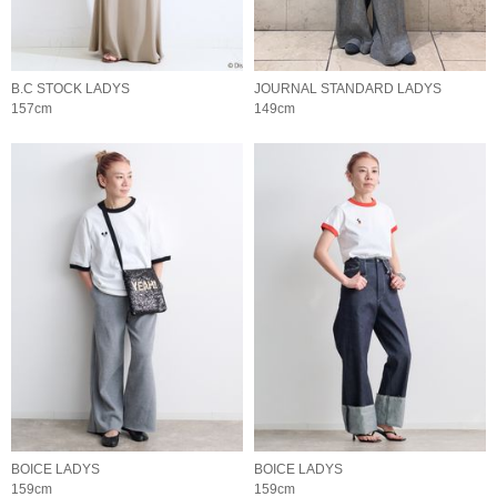
B.C STOCK LADYS
JOURNAL STANDARD LADYS
157cm
149cm
BOICE LADYS
BOICE LADYS
159cm
159cm