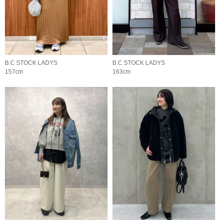
B.C STOCK LADYS
B.C STOCK LADYS
157cm
163cm