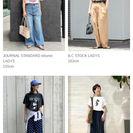
JOURNAL STANDARD relume
B.C STOCK LADYS
LADYS
163cm
155cm