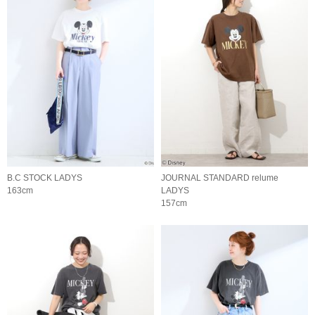
B.C STOCK LADYS
JOURNAL STANDARD relume
163cm
LADYS
157cm