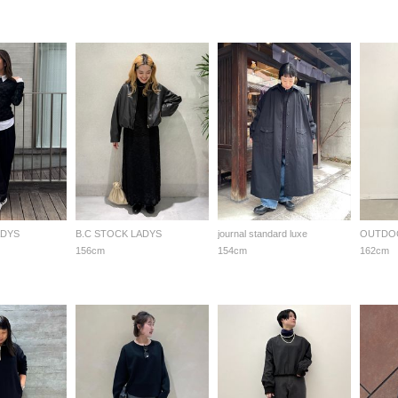
ADYS
B.C STOCK LADYS
journal standard luxe
156cm
154cm
162cm