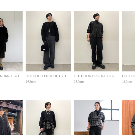
JOURNAL STANDARD LADYS
OUTDOOR PRODUCTS Usual Things
OUTDOOR PRODUCTS Usual Things
162cm
162cm
162cm