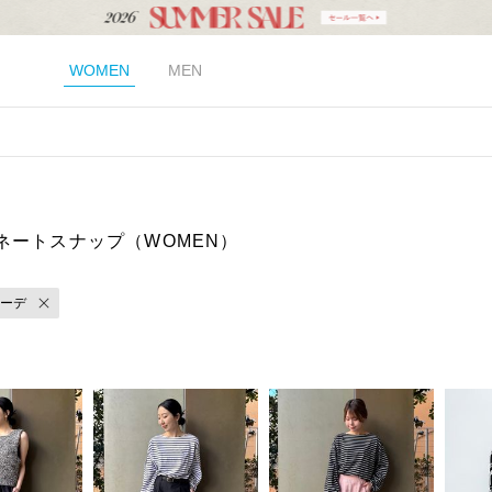
WOMEN
MEN
ネートスナップ（WOMEN）
ーデ