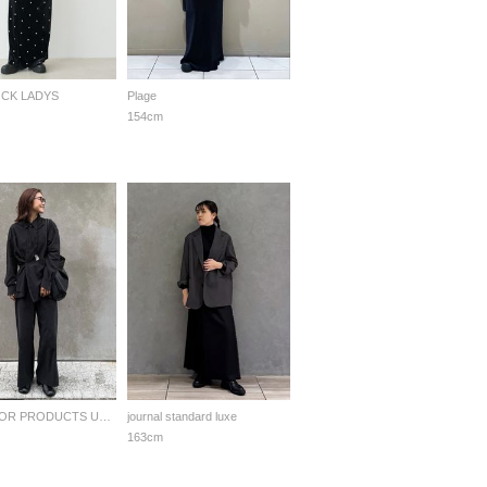
OCK LADYS
Plage
154cm
OUTDOOR PRODUCTS Usual Things
journal standard luxe
163cm