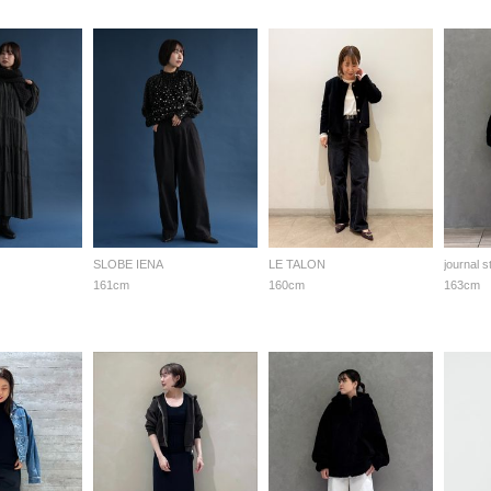
SLOBE IENA
LE TALON
journal 
161cm
160cm
163cm