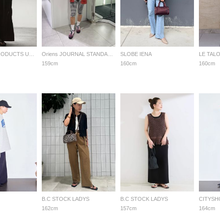
OUTDOOR PRODUCTS Usual Things
Oriens JOURNAL STANDARD LADYS
SLOBE IENA
LE TAL
159cm
160cm
160cm
B.C STOCK LADYS
B.C STOCK LADYS
CITYSH
162cm
157cm
164cm