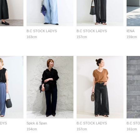
B.C STOCK LADYS
B.C STOCK LADYS
IENA
163cm
157cm
159cm
ADYS
Spick & Span
B.C STOCK LADYS
B.C ST
154cm
157cm
161cm