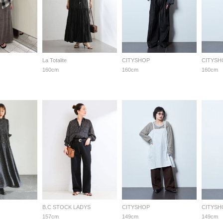
La Totalite
CITYSHOP
CITYSH
160cm
160cm
160cm
B.C STOCK LADYS
CITYSHOP
CITYSH
157cm
149cm
149cm