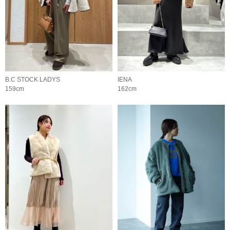
B.C STOCK LADYS
IENA
159cm
162cm