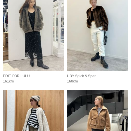
EDIT. FOR LULU
UBY Spick & Span
161cm
160cm