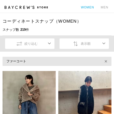
WOMEN
MEN
コーディネートスナップ（WOMEN）
カ
スナップ数
219
件
絞り込む
表示順
ファーコート