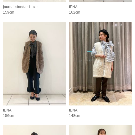
journal standard luxe
IENA
159cm
162cm
IENA
IENA
156cm
148cm