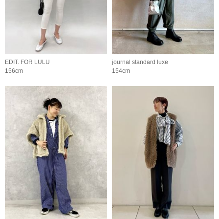
EDIT. FOR LULU
journal standard luxe
156cm
154cm