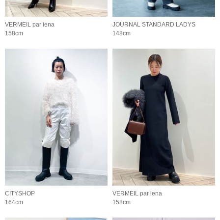
VERMEIL par iena
JOURNAL STANDARD LADYS
158cm
148cm
CITYSHOP
VERMEIL par iena
164cm
158cm