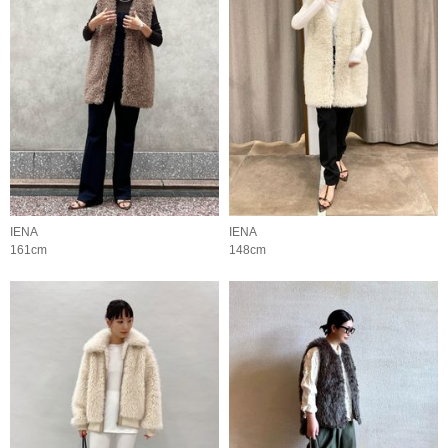
IENA
IENA
161cm
148cm