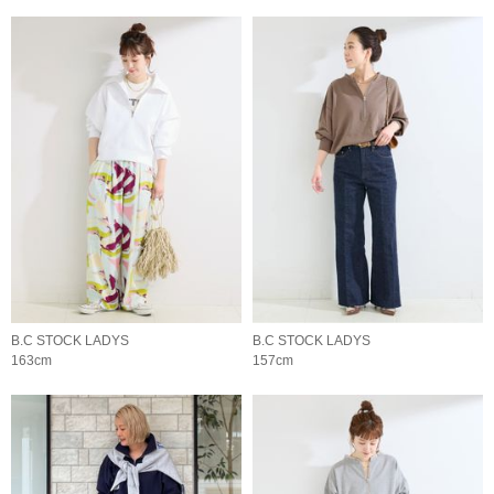
B.C STOCK LADYS
B.C STOCK LADYS
163cm
157cm