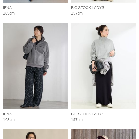
IENA
B.C STOCK LADYS
165cm
157cm
IENA
B.C STOCK LADYS
163cm
157cm