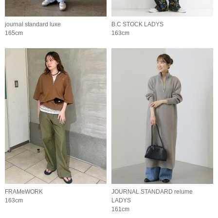
journal standard luxe
B.C STOCK LADYS
165cm
163cm
FRAMeWORK
JOURNAL STANDARD relume
163cm
LADYS
161cm