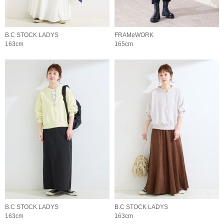
B.C STOCK LADYS
FRAMeWORK
163cm
165cm
B.C STOCK LADYS
B.C STOCK LADYS
163cm
163cm