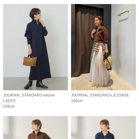
JOURNAL STANDARD relume
JOURNAL STANDARD L'ESSAGE
LADYS
160cm
158cm