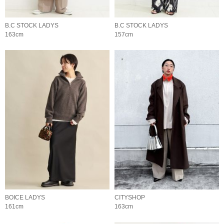
B.C STOCK LADYS
B.C STOCK LADYS
163cm
157cm
BOICE LADYS
CITYSHOP
161cm
163cm