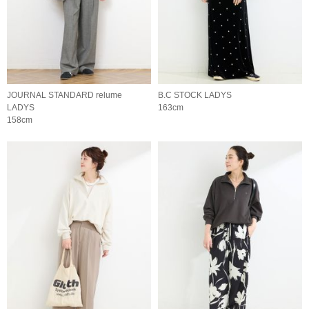
JOURNAL STANDARD relume
B.C STOCK LADYS
LADYS
163cm
158cm