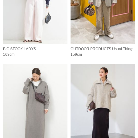
B.C STOCK LADYS
OUTDOOR PRODUCTS Usual Things
163cm
159cm