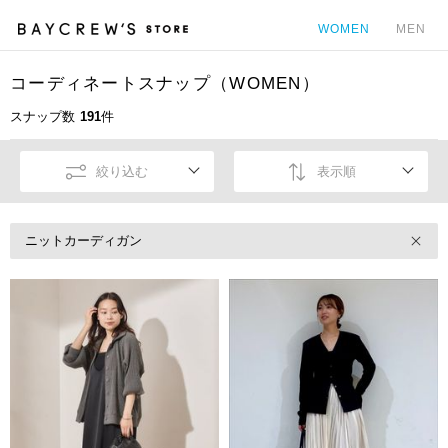
WOMEN
MEN
コーディネートスナップ（WOMEN）
カ
スナップ数
191
件
絞り込む
表示順
ニットカーディガン