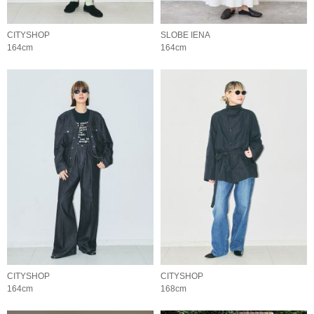
CITYSHOP
SLOBE IENA
164cm
164cm
CITYSHOP
CITYSHOP
164cm
168cm