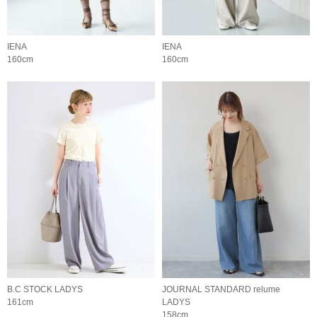
IENA
IENA
160cm
160cm
B.C STOCK LADYS
JOURNAL STANDARD relume
161cm
LADYS
158cm