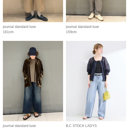
journal standard luxe
journal standard luxe
161cm
159cm
journal standard luxe
B.C STOCK LADYS