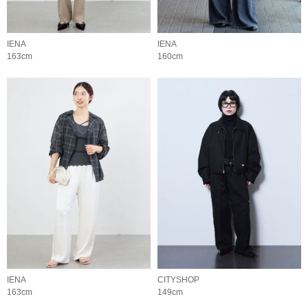
IENA
IENA
163cm
160cm
IENA
CITYSHOP
163cm
149cm