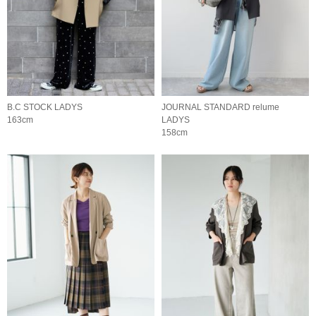
B.C STOCK LADYS
JOURNAL STANDARD relume
163cm
LADYS
158cm