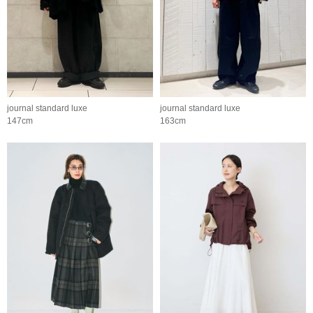
journal standard luxe
journal standard luxe
147cm
163cm