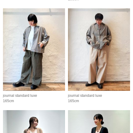
journal standard luxe
journal standard luxe
165cm
165cm