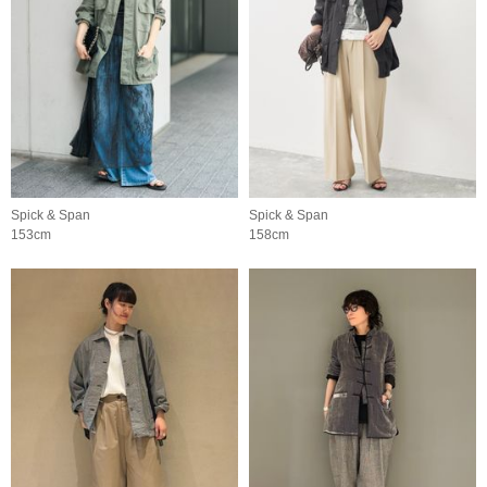
Spick & Span
Spick & Span
153cm
158cm