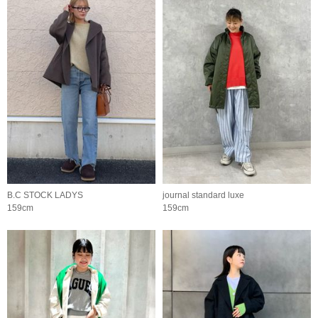
B.C STOCK LADYS
journal standard luxe
159cm
159cm