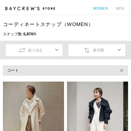
WOMEN
MEN
コーディネートスナップ（WOMEN）
カ
スナップ数
6,874
件
絞り込む
表示順
コート