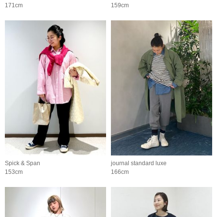
171cm
159cm
Spick & Span
journal standard luxe
153cm
166cm