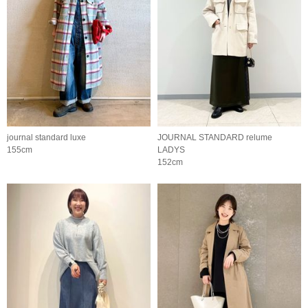
journal standard luxe
JOURNAL STANDARD relume
155cm
LADYS
152cm