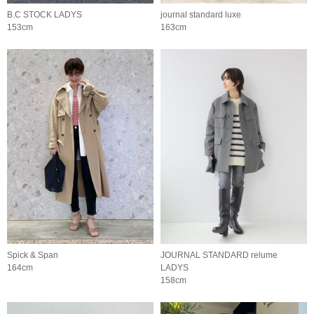
B.C STOCK LADYS
journal standard luxe
153cm
163cm
Spick & Span
JOURNAL STANDARD relume
164cm
LADYS
158cm