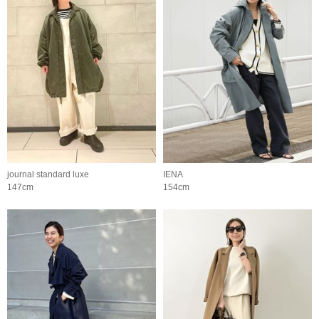
journal standard luxe
IENA
147cm
154cm