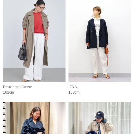
Deuxieme Classe
IENA
162cm
163cm