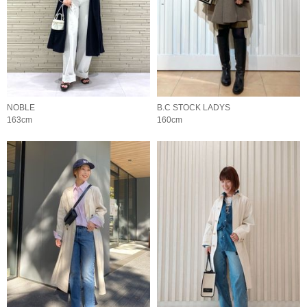
NOBLE
B.C STOCK LADYS
163cm
160cm