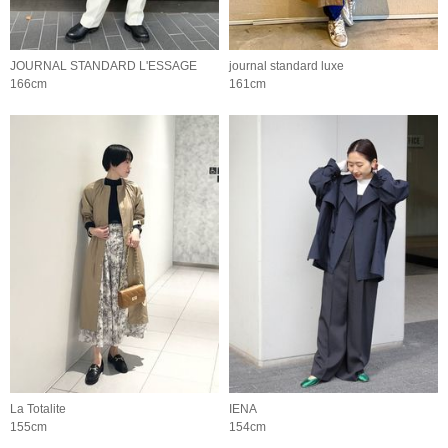
JOURNAL STANDARD L'ESSAGE
journal standard luxe
166cm
161cm
La Totalite
IENA
155cm
154cm