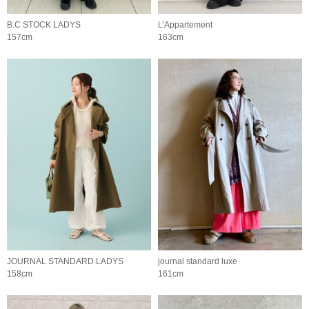
B.C STOCK LADYS
L'Appartement
157cm
163cm
JOURNAL STANDARD LADYS
journal standard luxe
158cm
161cm