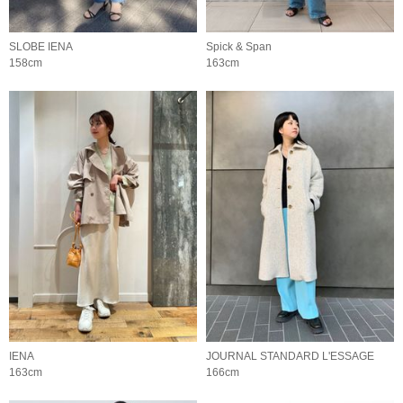
SLOBE IENA
Spick & Span
158cm
163cm
IENA
JOURNAL STANDARD L'ESSAGE
163cm
166cm