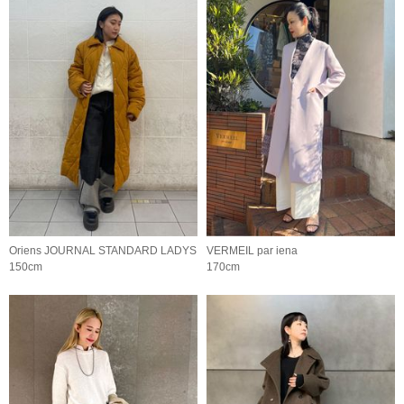
Oriens JOURNAL STANDARD LADYS
VERMEIL par iena
150cm
170cm