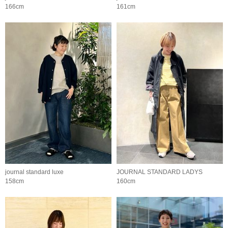
166cm
161cm
journal standard luxe
JOURNAL STANDARD LADYS
158cm
160cm