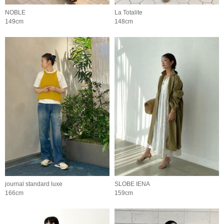
NOBLE
La Totalite
149cm
148cm
journal standard luxe
SLOBE IENA
166cm
159cm