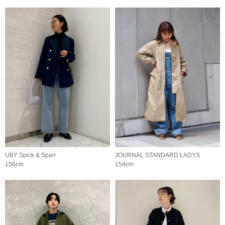
UBY Spick & Span
JOURNAL STANDARD LADYS
156cm
154cm