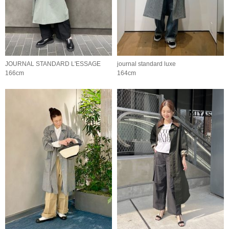
JOURNAL STANDARD L'ESSAGE
journal standard luxe
166cm
164cm