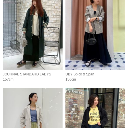
JOURNAL STANDARD LADYS
UBY Spick & Span
157cm
156cm