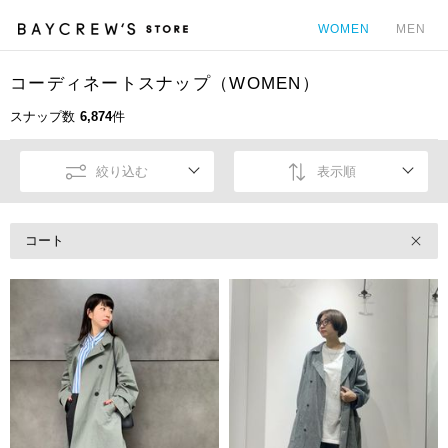
WOMEN
MEN
コーディネートスナップ（WOMEN）
カ
スナップ数
6,874
件
絞り込む
表示順
コート