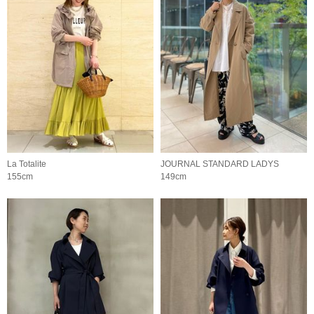
La Totalite
JOURNAL STANDARD LADYS
155cm
149cm