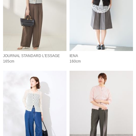
JOURNAL STANDARD L'ESSAGE
IENA
165cm
160cm