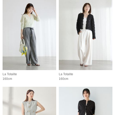
La Totalite
La Totalite
160cm
160cm