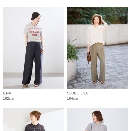
IENA
SLOBE IENA
162cm
164cm