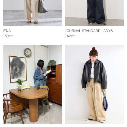
IENA
JOURNAL STANDARD LADYS
159cm
162cm