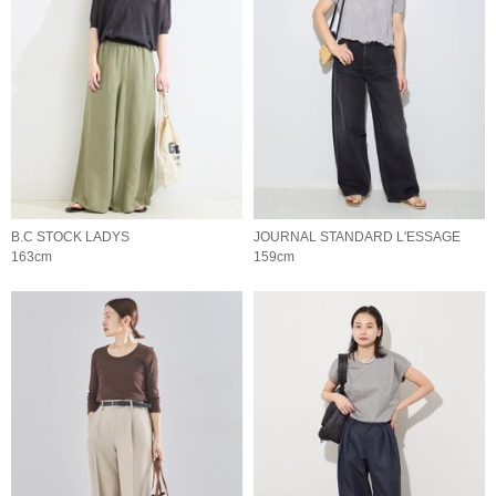
B.C STOCK LADYS
JOURNAL STANDARD L'ESSAGE
163cm
159cm