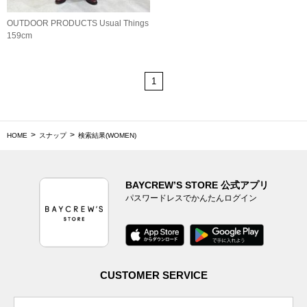
OUTDOOR PRODUCTS Usual Things
159cm
1
HOME
スナップ
検索結果(WOMEN)
BAYCREW’S STORE 公式アプリ
パスワードレスでかんたんログイン
CUSTOMER SERVICE