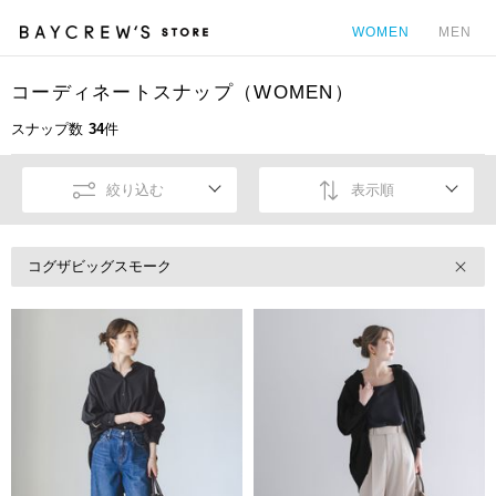
WOMEN
MEN
コーディネートスナップ（WOMEN）
カ
スナップ数
34
件
絞り込む
表示順
コグザビッグスモーク