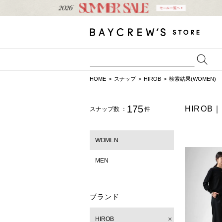
HOME
スナップ
HIROB
検索結果(WOMEN)
175
HIRO
スナップ数 ：
件
WOMEN
MEN
ブランド
HIROB