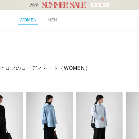
WOMEN
MEN
B｜ヒロブのコーディネート（WOMEN）