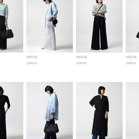
HIROB
HIROB
HIROB
164cm
164cm
164cm