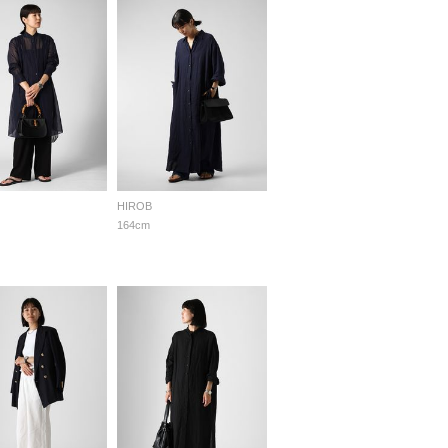
HIROB
164cm