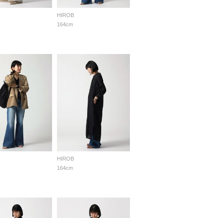
HIROB
164cm
HIROB
164cm