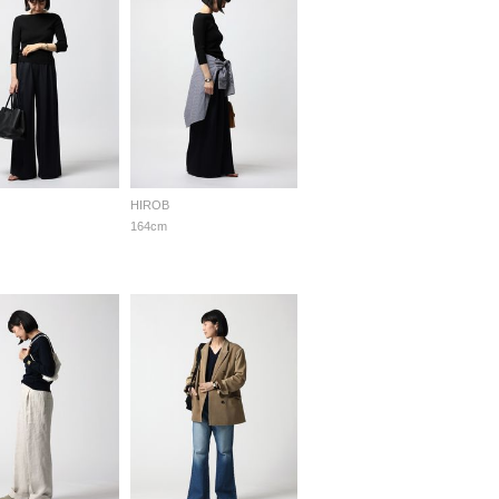
HIROB
164cm