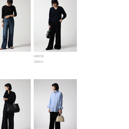
HIROB
164cm