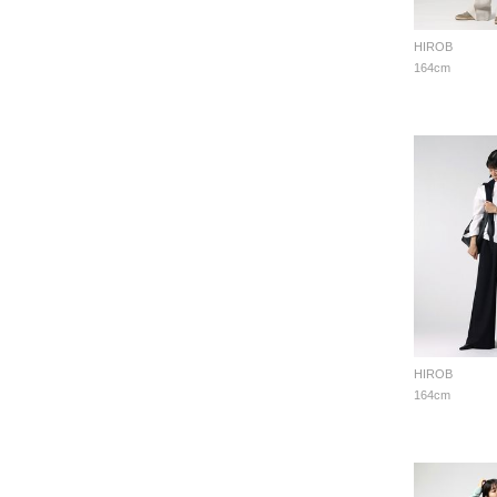
HIROB
164cm
HIROB
164cm