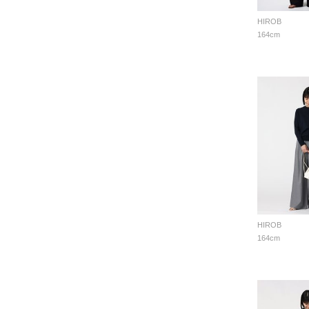
HIROB
164cm
HIROB
164cm