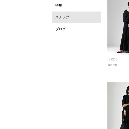
特集
スナップ
ブログ
HIROB
164cm