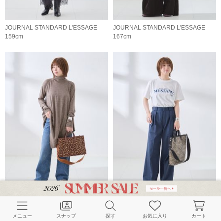
JOURNAL STANDARD L'ESSAGE
JOURNAL STANDARD L'ESSAGE
159cm
167cm
JOURNAL STANDARD L'ESSAGE
JOURNAL STANDARD L'ESSAGE
160cm
160cm
メニュー
スナップ
探す
お気に入り
カート