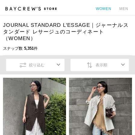
WOMEN
MEN
JOURNAL STANDARD L'ESSAGE｜ジャーナルス
カ
タンダード レサージュのコーディネート
（WOMEN）
スナップ数
5,351
件
絞り込む
表示順