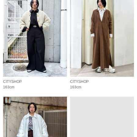
CITYSHOP
CITYSHOP
163cm
163cm