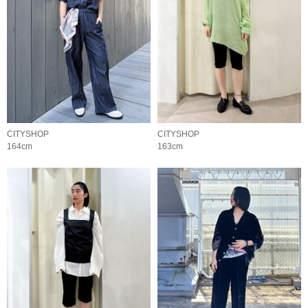
CITYSHOP
CITYSHOP
164cm
163cm