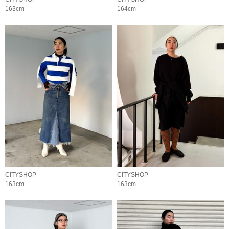
163cm
164cm
CITYSHOP
CITYSHOP
163cm
163cm