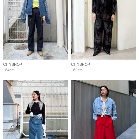
CITYSHOP
CITYSHOP
164cm
163cm