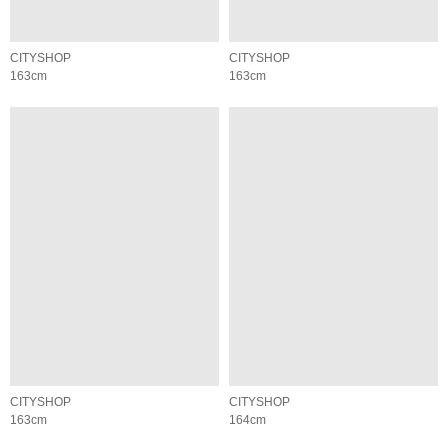
CITYSHOP
CITYSHOP
163cm
163cm
CITYSHOP
CITYSHOP
163cm
164cm