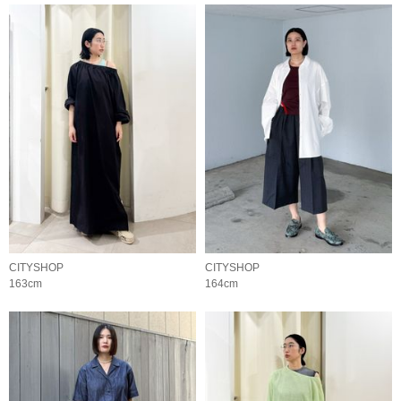
CITYSHOP
CITYSHOP
163cm
164cm