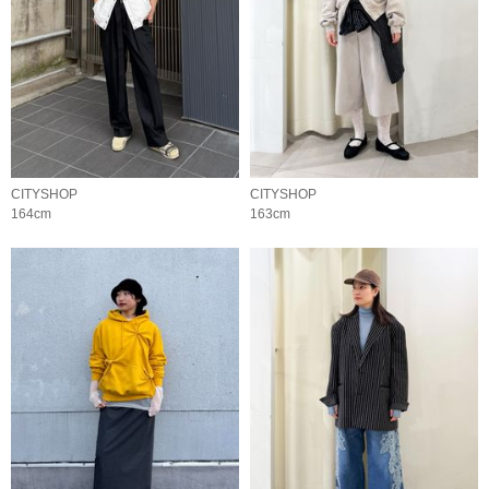
CITYSHOP
CITYSHOP
164cm
163cm