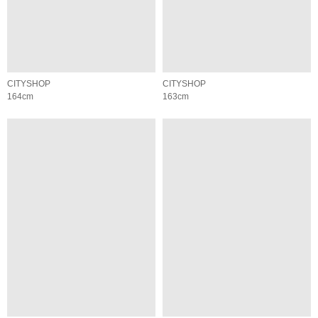
CITYSHOP
CITYSHOP
164cm
163cm