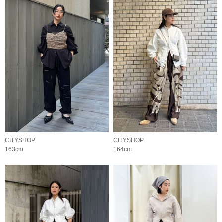
CITYSHOP
CITYSHOP
163cm
164cm