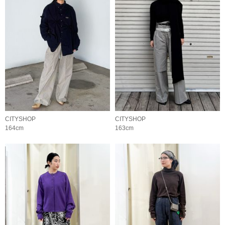
CITYSHOP
CITYSHOP
164cm
163cm