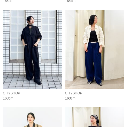
164cm
164cm
CITYSHOP
CITYSHOP
163cm
163cm