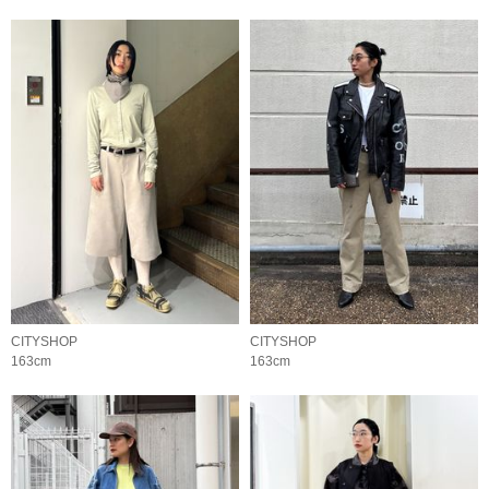
CITYSHOP
CITYSHOP
163cm
163cm