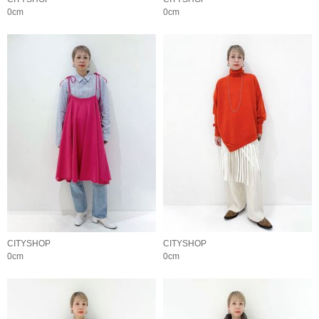
0cm
0cm
CITYSHOP
CITYSHOP
0cm
0cm