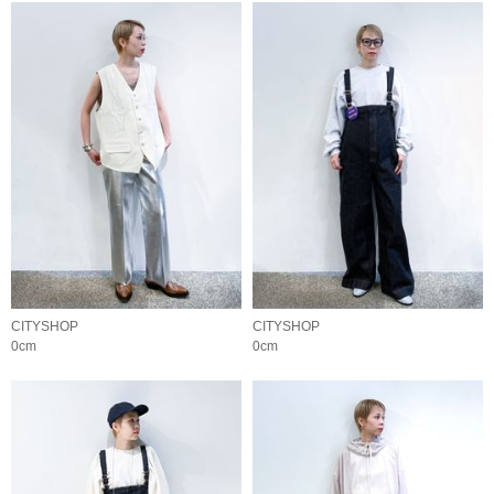
CITYSHOP
CITYSHOP
0cm
0cm