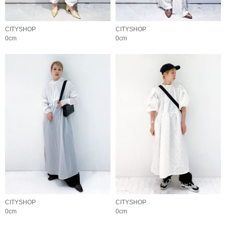
CITYSHOP
CITYSHOP
0cm
0cm
CITYSHOP
CITYSHOP
0cm
0cm