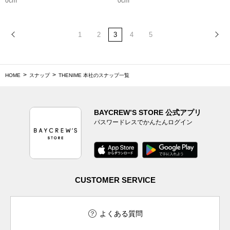
0cm
0cm
1
2
3
4
5
HOME
スナップ
THENIME 本社のスナップ一覧
BAYCREW’S STORE 公式アプリ
パスワードレスでかんたんログイン
CUSTOMER SERVICE
よくある質問