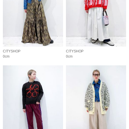
CITYSHOP
CITYSHOP
0cm
0cm