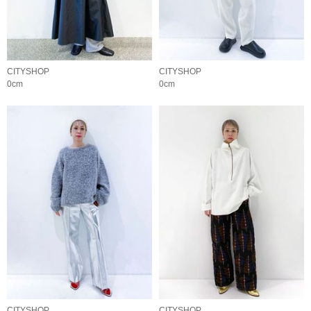
CITYSHOP
CITYSHOP
0cm
0cm
CITYSHOP
CITYSHOP