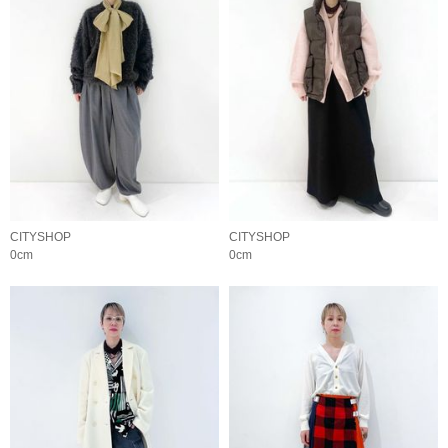
CITYSHOP
CITYSHOP
0cm
0cm