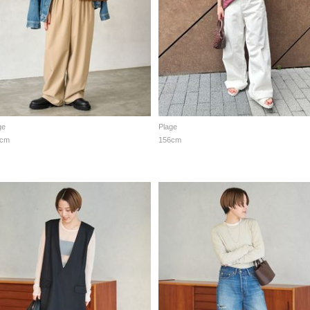
ge
Plage
6cm
156cm