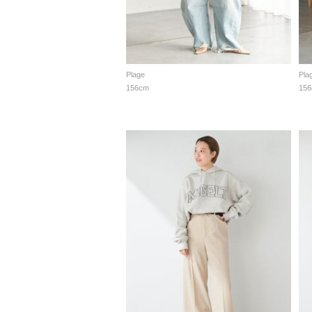
Plage
Pla
156cm
15