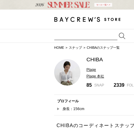
HOME
スナップ
CHIBAのスナップ一覧
CHIBA
Plage
Plage 本社
85
2339
SNAP
FO
プロフィール
身長：156cm
CHIBAのコーディネートスナッ