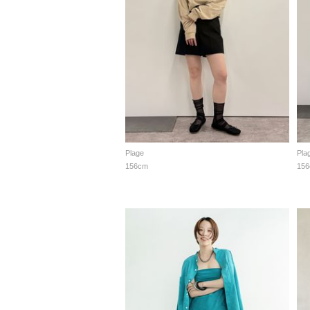
Plage
Pla
156cm
15