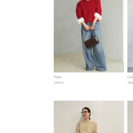
Plage
CA
156cm
15