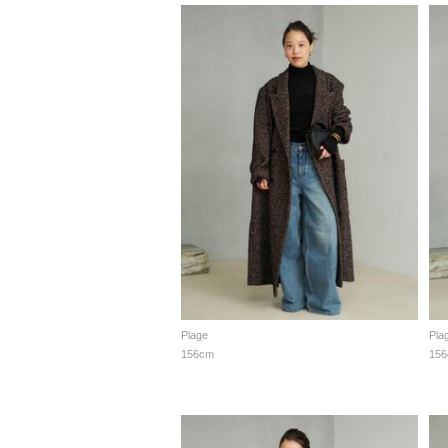
Plage
Pla
156cm
15