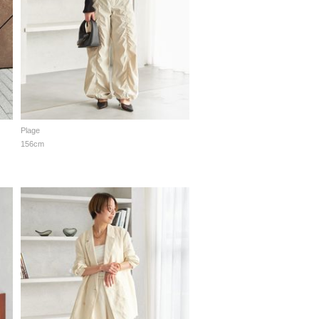
Plage
156cm