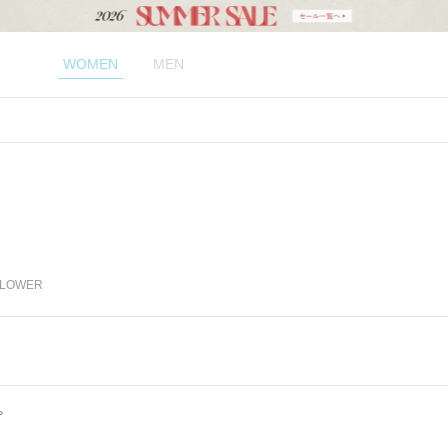
WOMEN
MEN
LLOWER
プ