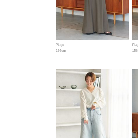
Plage
Pla
156cm
15