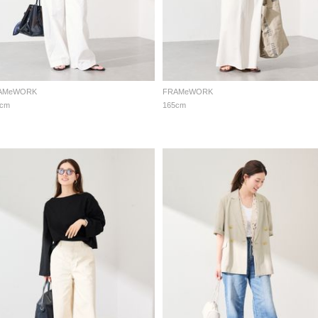
AMeWORK
FRAMeWORK
5cm
165cm