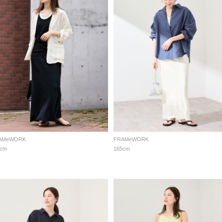
AMeWORK
FRAMeWORK
5cm
165cm