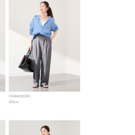
FRAMeWORK
165cm