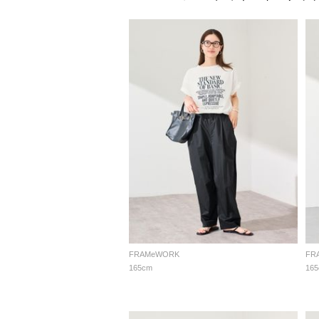
FRAMeWORK
FR
165cm
16