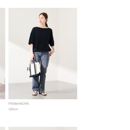
FRAMeWORK
165cm