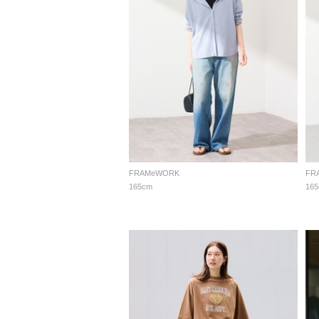
FRAMeWORK
FR
165cm
16