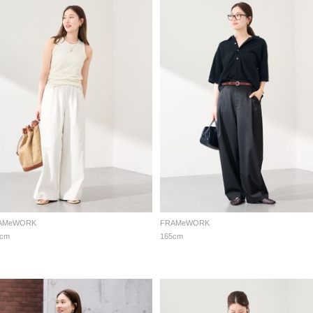
AMeWORK
FRAMeWORK
5cm
165cm