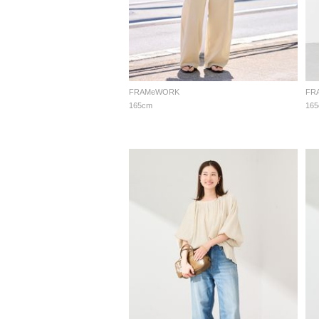
FRAMeWORK
FR
165cm
16