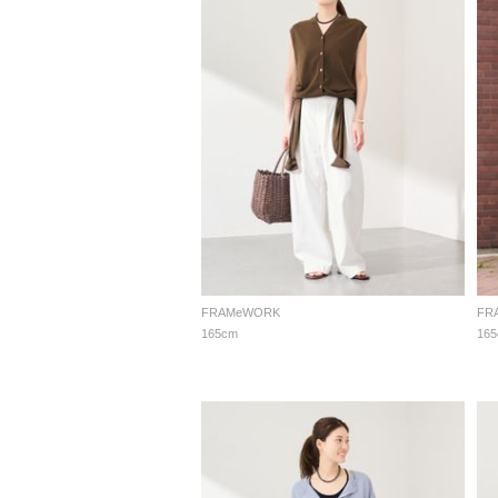
FRAMeWORK
FR
165cm
16