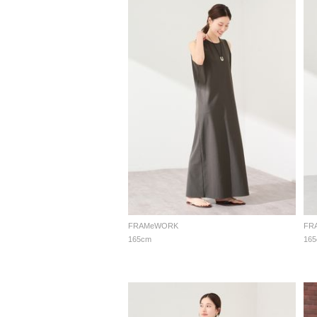
FRAMeWORK
FR
165cm
16