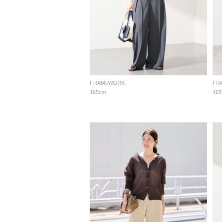
FRAMeWORK
FR
165cm
16