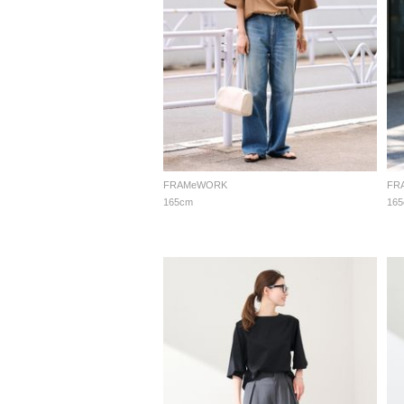
FRAMeWORK
FR
165cm
16