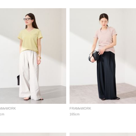
AMeWORK
FRAMeWORK
5cm
165cm