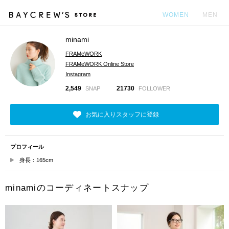
WOMEN
MEN
minami
カ
FRAMeWORK
FRAMeWORK Online Store
Instagram
2,549
21730
SNAP
FOLLOWER
お気に入りスタッフに登録
プロフィール
身長：165cm
minamiのコーディネートスナップ