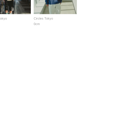
Tokyo
Circles Tokyo
0cm