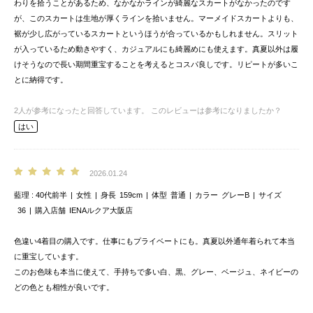
わりを拾うことがあるため、なかなかラインが綺麗なスカートがなかったのです
が、このスカートは生地が厚くラインを拾いません。マーメイドスカートよりも、
裾が少し広がっているスカートというほうが合っているかもしれません。スリット
が入っているため動きやすく、カジュアルにも綺麗めにも使えます。真夏以外は履
けそうなので長い期間重宝することを考えるとコスパ良しです。リピートが多いこ
とに納得です。
2
人が参考になったと回答しています。
このレビューは参考になりましたか？
はい
2026.01.24
藍理
40代前半
女性
身長
159cm
体型
普通
カラー
グレーB
サイズ
36
購入店舗
IENAルクア大阪店
色違い4着目の購入です。仕事にもプライベートにも。真夏以外通年着られて本当
に重宝しています。
このお色味も本当に使えて、手持ちで多い白、黒、グレー、ベージュ、ネイビーの
どの色とも相性が良いです。