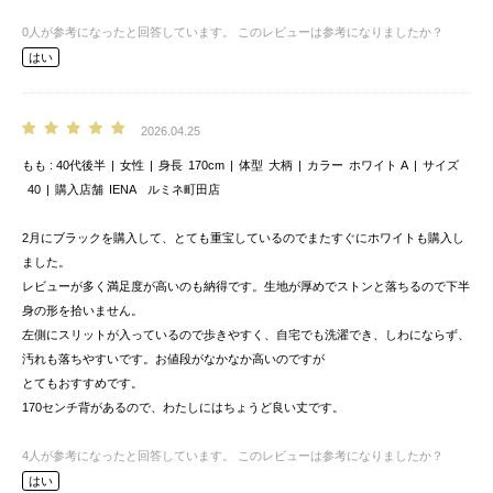
0
人が参考になったと回答しています。
このレビューは参考になりましたか？
はい
2026.04.25
もも
40代後半
女性
身長
170cm
体型
大柄
カラー
ホワイト A
サイズ
40
購入店舗
IENA ルミネ町田店
2月にブラックを購入して、とても重宝しているのでまたすぐにホワイトも購入し
ました。
レビューが多く満足度が高いのも納得です。生地が厚めでストンと落ちるので下半
身の形を拾いません。
左側にスリットが入っているので歩きやすく、自宅でも洗濯でき、しわにならず、
汚れも落ちやすいです。お値段がなかなか高いのですが
とてもおすすめです。
170センチ背があるので、わたしにはちょうど良い丈です。
4
人が参考になったと回答しています。
このレビューは参考になりましたか？
はい