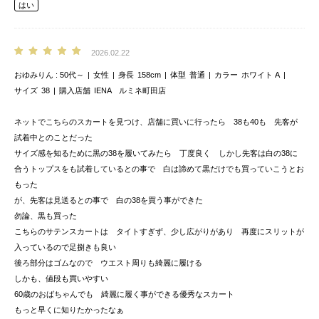
はい
2026.02.22
おゆみりん
50代～
女性
身長
158cm
体型
普通
カラー
ホワイト A
サイズ
38
購入店舗
IENA ルミネ町田店
ネットでこちらのスカートを見つけ、店舗に買いに行ったら 38も40も 先客が
試着中とのことだった
サイズ感を知るために黒の38を履いてみたら 丁度良く しかし先客は白の38に
合うトップスをも試着しているとの事で 白は諦めて黒だけでも買っていこうとお
もった
が、先客は見送るとの事で 白の38を買う事ができた
勿論、黒も買った
こちらのサテンスカートは タイトすぎず、少し広がりがあり 再度にスリットが
入っているので足捌きも良い
後ろ部分はゴムなので ウエスト周りも綺麗に履ける
しかも、値段も買いやすい
60歳のおばちゃんでも 綺麗に履く事ができる優秀なスカート
もっと早くに知りたかったなぁ