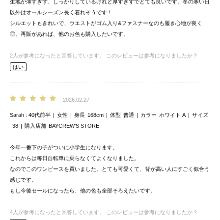
生地が薄すぎず、しっかりしているけれど厚すぎずでとても良いです。冬の寒い日
以外はオールシーズン長く着れそうです！
シルエットもきれいで、ウエストがゴム入り&ファスナーなのも履き心地が良く
◎。再販があれば、他のお色も購入したいです。
2
人が参考になったと回答しています。
このレビューは参考になりましたか？
はい
2026.02.27
Sarah
40代前半
女性
身長
168cm
体型
普通
カラー
ホワイト A
サイズ
38
購入店舗
BAYCREW’S STORE
今年一番下の子がついに小学生になります。
これからは毎日自転車に乗らなくてよくなりました。
なのでこのワンピースを買いました。とても可愛くて、背が高い人にすごく似合う
感じです。
もし今後セールになったら、他の色も全部そろえたいです。
4
人が参考になったと回答しています。
このレビューは参考になりましたか？