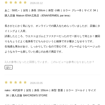
2026.03.12
あこ
50代～
女性
身長
150cm
体型
小柄
カラー
グレーB
サイズ
34
購入店舗
Maison IENA 広島店（IENA/VERMEIL par iena）
長さがとにかく気になり、オンラインでの購入をためらっていましたが、店舗にタ
イミングよく入荷。
試着したところ、ウエストはゴムとファスナーだったので一折りして何とか！腰回
りもちょうどよく低身長でどちらかというと細身ですが履きこなせそうです。
生地感も厚みがあり、しっかりしているので安心です。グレーのようなベージュの
ようなカラーも探していた感じのお色で満足です。
2
人が参考になったと回答しています。
このレビューは参考になりましたか？
はい
2026.03.05
nako
40代前半
女性
身長
155cm
体型
普通
カラー
ゴールド
サイズ
38
購入店舗
BAYCREW’S STORE