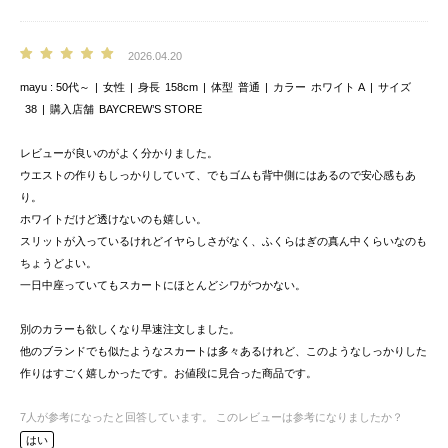
2026.04.20
mayu
50代～
女性
身長
158cm
体型
普通
カラー
ホワイト A
サイズ
38
購入店舗
BAYCREW’S STORE
レビューが良いのがよく分かりました。
ウエストの作りもしっかりしていて、でもゴムも背中側にはあるので安心感もあ
り。
ホワイトだけど透けないのも嬉しい。
スリットが入っているけれどイヤらしさがなく、ふくらはぎの真ん中くらいなのも
ちょうどよい。
一日中座っていてもスカートにほとんどシワがつかない。
別のカラーも欲しくなり早速注文しました。
他のブランドでも似たようなスカートは多々あるけれど、このようなしっかりした
作りはすごく嬉しかったです。お値段に見合った商品です。
7
人が参考になったと回答しています。
このレビューは参考になりましたか？
はい