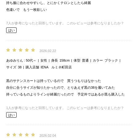
持ち服に合わせやすいし、とにかくテロンとしたら綺麗
色違いで もう一枚欲しい
7
人が参考になったと回答しています。
このレビューは参考になりましたか？
はい
2026.02.22
あゆみりん
50代～
女性
身長
158cm
体型
普通
カラー
ブラック
サイズ
38
購入店舗
IENA ルミネ町田店
黒のサテンスカートは持っているので 買うつもりはなかった
自分に合うサイズが知りたかったので、とりあえず黒の38を履いてみた
持っているものよりラインが綺麗だったので 予定外ではあるが黒も購入した
1
人が参考になったと回答しています。
このレビューは参考になりましたか？
はい
2026.02.04