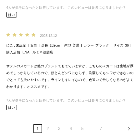
4
人が参考になったと回答しています。
このレビューは参考になりましたか？
はい
2025.12.12
にこ
未設定
女性
身長
152cm
体型
普通
カラー
ブラック
サイズ
36
購入店舗
IENA ルミネ池袋店
サテンのスカートは他のブランドでもでていますが、こちらのスカートは生地が厚
めでしっかりしているので、ほとんどシワにならず、洗濯してもシワができないの
でとっても扱いやすいです。ラインもキレイなので、色違いで欲しくなるのがよく
わかります。オススメです。
7
人が参考になったと回答しています。
このレビューは参考になりましたか？
はい
1
2
3
4
5
...
7