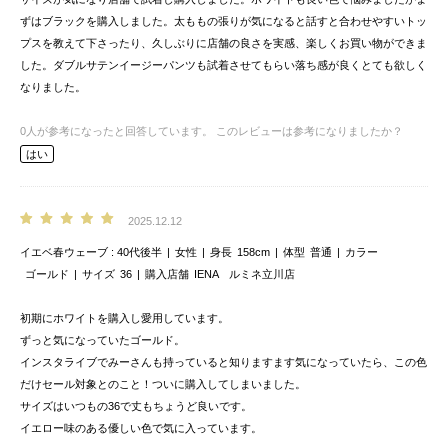
ずはブラックを購入しました。太ももの張りが気になると話すと合わせやすいトッ
プスを教えて下さったり、久しぶりに店舗の良さを実感、楽しくお買い物ができま
した。ダブルサテンイージーパンツも試着させてもらい落ち感が良くとても欲しく
なりました。
0
人が参考になったと回答しています。
このレビューは参考になりましたか？
はい
2025.12.12
イエベ春ウェーブ
40代後半
女性
身長
158cm
体型
普通
カラー
ゴールド
サイズ
36
購入店舗
IENA ルミネ立川店
初期にホワイトを購入し愛用しています。
ずっと気になっていたゴールド。
インスタライブでみーさんも持っていると知りますます気になっていたら、この色
だけセール対象とのこと！ついに購入してしまいました。
サイズはいつもの36で丈もちょうど良いです。
イエロー味のある優しい色で気に入っています。