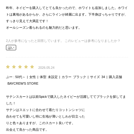
昨年、ネイビーを購入してとても良かったので、ホワイトも追加しました。ホワイ
トは裏地があるからか、さらにラインが綺麗に出ます。下半身ぽっちゃりですが、
すっきり見えて大満足です！
オールシーズン着られるのも魅力的だと思います。
2
人が参考になったと回答しています。
このレビューは参考になりましたか？
はい
2026.05.24
ぷー
50代～
女性
体型
未設定
カラー
ブラック
サイズ
34
購入店舗
BAYCREW’S STORE
サテンスカートは以前Spickで購入したネイビーが活躍しててブラックを探してま
した！
サテンはスエットに合わせて着たりコットンシャツに
合わせても可愛いし特に生地が薄いとしわが目立った
りと色々ありますが、このスカート良いです。
出会えて良かった商品です。