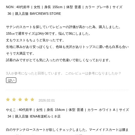
NON
40代前半
女性
身長
155cm
体型
普通
カラー
グレーB
サイズ
36
購入店舗
BAYCREW’S STORE
サテンのスカートを探していてレビューの評価が高かった為、購入しました。
155㎝で通常サイズは34か36です。悩んで36にしました。
丈もウエストもちょうど良かったです。
生地に厚みがあり安っぽくなく、色味も光沢がありトップスに濃い色も白系も合い
そうで大満足です。
試着のみですがとても気に入ったので色違いで欲しくなっております。
3
人が参考になったと回答しています。
このレビューは参考になりましたか？
はい
2026.02.01
やえこ
40代前半
女性
身長
154cm
体型
普通
カラー
ホワイト A
サイズ
34
購入店舗
IENA有楽町ルミネ店
白のサテンナロースカートが欲しくチェックしました。マーメイドスカートは腰ま