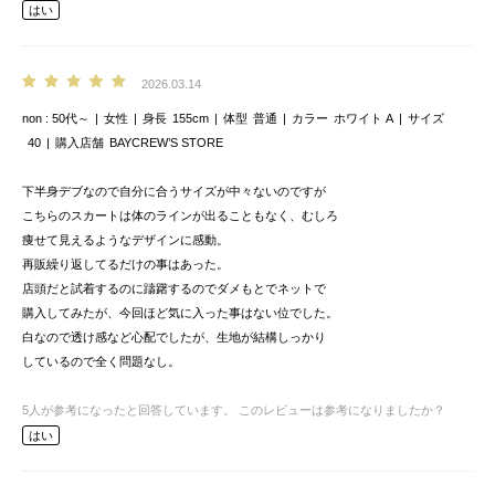
はい
2026.03.14
non
50代～
女性
身長
155cm
体型
普通
カラー
ホワイト A
サイズ
40
購入店舗
BAYCREW’S STORE
下半身デブなので自分に合うサイズが中々ないのですが
こちらのスカートは体のラインが出ることもなく、むしろ
痩せて見えるようなデザインに感動。
再販繰り返してるだけの事はあった。
店頭だと試着するのに躊躇するのでダメもとでネットで
購入してみたが、今回ほど気に入った事はない位でした。
白なので透け感など心配でしたが、生地が結構しっかり
しているので全く問題なし。
5
人が参考になったと回答しています。
このレビューは参考になりましたか？
はい