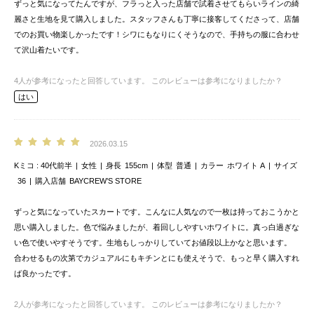
ずっと気になってたんですが、フラっと入った店舗で試着させてもらいラインの綺
麗さと生地を見て購入しました。スタッフさんも丁寧に接客してくださって、店舗
でのお買い物楽しかったです！シワにもなりにくそうなので、手持ちの服に合わせ
て沢山着たいです。
4
人が参考になったと回答しています。
このレビューは参考になりましたか？
はい
2026.03.15
Kミコ
40代前半
女性
身長
155cm
体型
普通
カラー
ホワイト A
サイズ
36
購入店舗
BAYCREW’S STORE
ずっと気になっていたスカートです。こんなに人気なので一枚は持っておこうかと
思い購入しました。色で悩みましたが、着回ししやすいホワイトに。真っ白過ぎな
い色で使いやすそうです。生地もしっかりしていてお値段以上かなと思います。
合わせるもの次第でカジュアルにもキチンとにも使えそうで、もっと早く購入すれ
ば良かったです。
2
人が参考になったと回答しています。
このレビューは参考になりましたか？