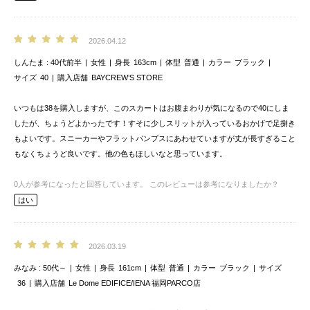
2026.04.12
しんたま
40代前半
女性
身長
163cm
体型
普通
カラー
ブラック
サイズ
40
購入店舗
BAYCREW’S STORE
いつもは38を購入しますが、このスカートはお腹まわりが気になるので40にしま
したが、ちょうどよかったです！すそに少しスリットが入っているおかげで足捌き
もよいです。スニーカーやフラットパンプスにあわせていますが丈が長すぎること
もなくちょうど良いです。他の色もほしいなと思っています。
0
人が参考になったと回答しています。
このレビューは参考になりましたか？
はい
2026.03.19
みなみ
50代～
女性
身長
161cm
体型
普通
カラー
ブラック
サイズ
36
購入店舗
Le Dome EDIFICE/IENA 福岡PARCO店