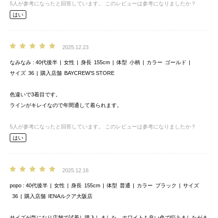
5
人が参考になったと回答しています。
このレビューは参考になりましたか？
はい
2025.12.23
なみなみ
40代後半
女性
身長
155cm
体型
小柄
カラー
ゴールド
サイズ
36
購入店舗
BAYCREW’S STORE
色違いで3着目です。
ラインがキレイなので年間通して着られます。
5
人が参考になったと回答しています。
このレビューは参考になりましたか？
はい
2025.12.16
popo
40代後半
女性
身長
155cm
体型
普通
カラー
ブラック
サイズ
36
購入店舗
IENAルクア大阪店
サイズが気になり店舗で試着し購入しました。ホワイトも良い色で悩みましたがま