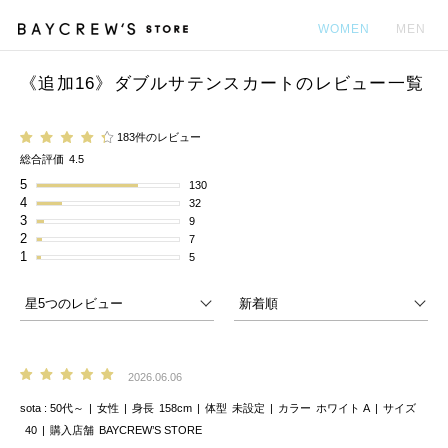
WOMEN
MEN
《追加16》ダブルサテンスカートのレビュー一覧
カ
183件のレビュー
総合評価
4.5
5
130
4
32
3
9
2
7
1
5
2026.06.06
sota
50代～
女性
身長
158cm
体型
未設定
カラー
ホワイト A
サイズ
40
購入店舗
BAYCREW’S STORE