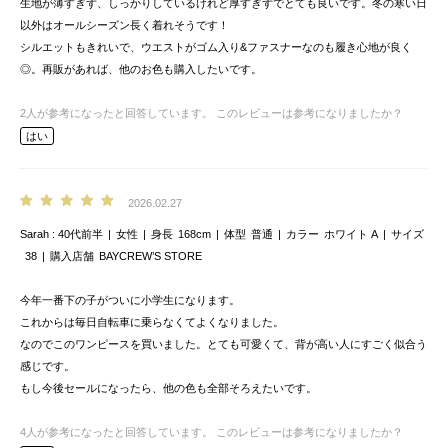
生地が薄すぎず、しっかりしているけれど厚すぎずでとても良いです。冬の寒い日
以外はオールシーズン長く着れそうです！
シルエットもきれいで、ウエストがゴム入り&ファスナーなのも履き心地が良く
◎。再販があれば、他のお色も購入したいです。
2
人が参考になったと回答しています。
このレビューは参考になりましたか？
はい
2026.02.27
Sarah
40代前半
女性
身長
168cm
体型
普通
カラー
ホワイト A
サイズ
38
購入店舗
BAYCREW’S STORE
今年一番下の子がついに小学生になります。
これからは毎日自転車に乗らなくてよくなりました。
なのでこのワンピースを買いました。とても可愛くて、背が高い人にすごく似合う
感じです。
もし今後セールになったら、他の色も全部そろえたいです。
4
人が参考になったと回答しています。
このレビューは参考になりましたか？