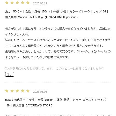
2026.03.12
あこ
50代～
女性
身長
150cm
体型
小柄
カラー
グレーB
サイズ
34
購入店舗
Maison IENA 広島店（IENA/VERMEIL par iena）
長さがとにかく気になり、オンラインでの購入をためらっていましたが、店舗にタ
イミングよく入荷。
試着したところ、ウエストはゴムとファスナーだったので一折りして何とか！腰回
りもちょうどよく低身長でどちらかというと細身ですが履きこなせそうです。
生地感も厚みがあり、しっかりしているので安心です。グレーのようなベージュの
ようなカラーも探していた感じのお色で満足です。
2
人が参考になったと回答しています。
このレビューは参考になりましたか？
はい
2026.03.05
nako
40代前半
女性
身長
155cm
体型
普通
カラー
ゴールド
サイズ
38
購入店舗
BAYCREW’S STORE