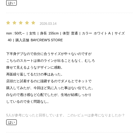
はい
2026.03.14
non
50代～
女性
身長
155cm
体型
普通
カラー
ホワイト A
サイズ
40
購入店舗
BAYCREW’S STORE
下半身デブなので自分に合うサイズが中々ないのですが
こちらのスカートは体のラインが出ることもなく、むしろ
痩せて見えるようなデザインに感動。
再販繰り返してるだけの事はあった。
店頭だと試着するのに躊躇するのでダメもとでネットで
購入してみたが、今回ほど気に入った事はない位でした。
白なので透け感など心配でしたが、生地が結構しっかり
しているので全く問題なし。
5
人が参考になったと回答しています。
このレビューは参考になりましたか？
はい