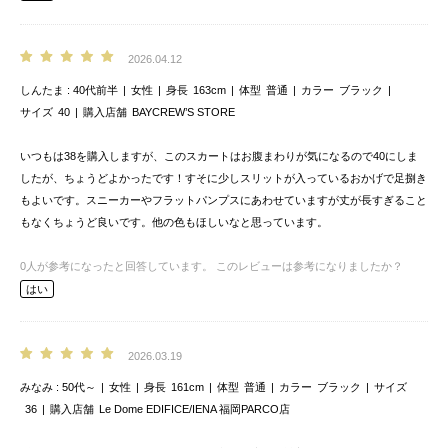
2026.04.12
しんたま
40代前半
女性
身長
163cm
体型
普通
カラー
ブラック
サイズ
40
購入店舗
BAYCREW’S STORE
いつもは38を購入しますが、このスカートはお腹まわりが気になるので40にしま
したが、ちょうどよかったです！すそに少しスリットが入っているおかげで足捌き
もよいです。スニーカーやフラットパンプスにあわせていますが丈が長すぎること
もなくちょうど良いです。他の色もほしいなと思っています。
0
人が参考になったと回答しています。
このレビューは参考になりましたか？
はい
2026.03.19
みなみ
50代～
女性
身長
161cm
体型
普通
カラー
ブラック
サイズ
36
購入店舗
Le Dome EDIFICE/IENA 福岡PARCO店