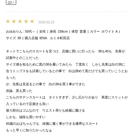
はい
2026.02.22
おゆみりん
50代～
女性
身長
158cm
体型
普通
カラー
ホワイト A
サイズ
38
購入店舗
IENA ルミネ町田店
ネットでこちらのスカートを見つけ、店舗に買いに行ったら 38も40も 先客が
試着中とのことだった
サイズ感を知るために黒の38を履いてみたら 丁度良く しかし先客は白の38に
合うトップスをも試着しているとの事で 白は諦めて黒だけでも買っていこうとお
もった
が、先客は見送るとの事で 白の38を買う事ができた
勿論、黒も買った
こちらのサテンスカートは タイトすぎず、少し広がりがあり 再度にスリットが
入っているので足捌きも良い
後ろ部分はゴムなので ウエスト周りも綺麗に履ける
しかも、値段も買いやすい
60歳のおばちゃんでも 綺麗に履く事ができる優秀なスカート
もっと早くに知りたかったなぁ