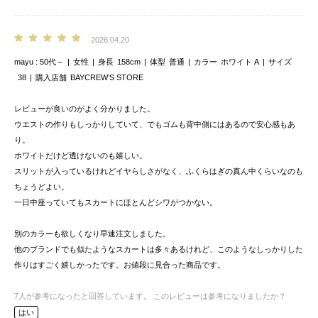
2026.04.20
mayu
50代～
女性
身長
158cm
体型
普通
カラー
ホワイト A
サイズ
38
購入店舗
BAYCREW’S STORE
レビューが良いのがよく分かりました。
ウエストの作りもしっかりしていて、でもゴムも背中側にはあるので安心感もあ
り。
ホワイトだけど透けないのも嬉しい。
スリットが入っているけれどイヤらしさがなく、ふくらはぎの真ん中くらいなのも
ちょうどよい。
一日中座っていてもスカートにほとんどシワがつかない。
別のカラーも欲しくなり早速注文しました。
他のブランドでも似たようなスカートは多々あるけれど、このようなしっかりした
作りはすごく嬉しかったです。お値段に見合った商品です。
7
人が参考になったと回答しています。
このレビューは参考になりましたか？
はい