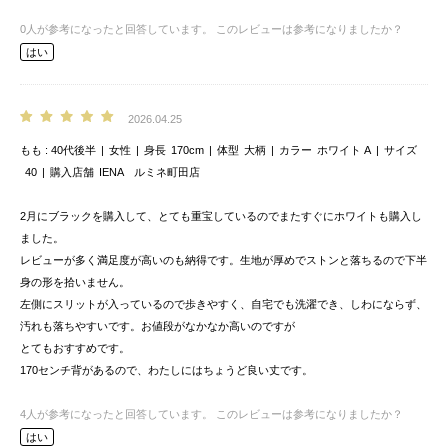
0
人が参考になったと回答しています。
このレビューは参考になりましたか？
はい
2026.04.25
もも
40代後半
女性
身長
170cm
体型
大柄
カラー
ホワイト A
サイズ
40
購入店舗
IENA ルミネ町田店
2月にブラックを購入して、とても重宝しているのでまたすぐにホワイトも購入し
ました。
レビューが多く満足度が高いのも納得です。生地が厚めでストンと落ちるので下半
身の形を拾いません。
左側にスリットが入っているので歩きやすく、自宅でも洗濯でき、しわにならず、
汚れも落ちやすいです。お値段がなかなか高いのですが
とてもおすすめです。
170センチ背があるので、わたしにはちょうど良い丈です。
4
人が参考になったと回答しています。
このレビューは参考になりましたか？
はい