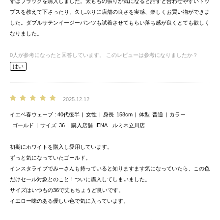
ずはブラックを購入しました。太ももの張りが気になると話すと合わせやすいトッ
プスを教えて下さったり、久しぶりに店舗の良さを実感、楽しくお買い物ができま
した。ダブルサテンイージーパンツも試着させてもらい落ち感が良くとても欲しく
なりました。
0
人が参考になったと回答しています。
このレビューは参考になりましたか？
はい
2025.12.12
イエベ春ウェーブ
40代後半
女性
身長
158cm
体型
普通
カラー
ゴールド
サイズ
36
購入店舗
IENA ルミネ立川店
初期にホワイトを購入し愛用しています。
ずっと気になっていたゴールド。
インスタライブでみーさんも持っていると知りますます気になっていたら、この色
だけセール対象とのこと！ついに購入してしまいました。
サイズはいつもの36で丈もちょうど良いです。
イエロー味のある優しい色で気に入っています。