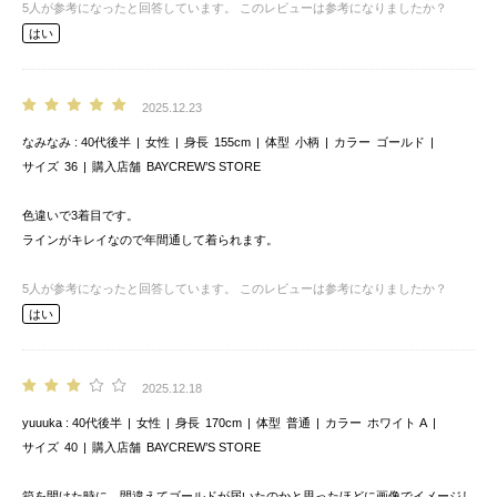
5
人が参考になったと回答しています。
このレビューは参考になりましたか？
はい
2025.12.23
なみなみ
40代後半
女性
身長
155cm
体型
小柄
カラー
ゴールド
サイズ
36
購入店舗
BAYCREW’S STORE
色違いで3着目です。
ラインがキレイなので年間通して着られます。
5
人が参考になったと回答しています。
このレビューは参考になりましたか？
はい
2025.12.18
yuuuka
40代後半
女性
身長
170cm
体型
普通
カラー
ホワイト A
サイズ
40
購入店舗
BAYCREW’S STORE
箱を開けた時に、間違えてゴールドが届いたのかと思ったほどに画像でイメージし