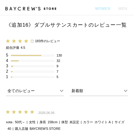
WOMEN
MEN
《追加16》ダブルサテンスカートのレビュー一覧
カ
183件のレビュー
総合評価
4.5
5
130
4
32
3
9
2
7
1
5
2026.06.06
sota
50代～
女性
身長
158cm
体型
未設定
カラー
ホワイト A
サイズ
40
購入店舗
BAYCREW’S STORE