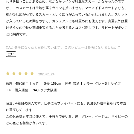
わりを拾うことがあるため、なかなかラインが綺麗なスカートがなかったのです
が、このスカートは生地が厚くラインを拾いません。マーメイドスカートよりも、
裾が少し広がっているスカートというほうが合っているかもしれません。スリット
が入っているため動きやすく、カジュアルにも綺麗めにも使えます。真夏以外は履
けそうなので長い期間重宝することを考えるとコスパ良しです。リピートが多いこ
とに納得です。
2
人が参考になったと回答しています。
このレビューは参考になりましたか？
はい
2026.01.24
藍理
40代前半
女性
身長
159cm
体型
普通
カラー
グレーB
サイズ
36
購入店舗
IENAルクア大阪店
色違い4着目の購入です。仕事にもプライベートにも。真夏以外通年着られて本当
に重宝しています。
このお色味も本当に使えて、手持ちで多い白、黒、グレー、ベージュ、ネイビーの
どの色とも相性が良いです。