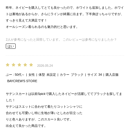
昨年、ネイビーを購入してとても良かったので、ホワイトも追加しました。ホワイ
トは裏地があるからか、さらにラインが綺麗に出ます。下半身ぽっちゃりですが、
すっきり見えて大満足です！
オールシーズン着られるのも魅力的だと思います。
2
人が参考になったと回答しています。
このレビューは参考になりましたか？
はい
2026.05.24
ぷー
50代～
女性
体型
未設定
カラー
ブラック
サイズ
34
購入店舗
BAYCREW’S STORE
サテンスカートは以前Spickで購入したネイビーが活躍しててブラックを探してま
した！
サテンはスエットに合わせて着たりコットンシャツに
合わせても可愛いし特に生地が薄いとしわが目立った
りと色々ありますが、このスカート良いです。
出会えて良かった商品です。