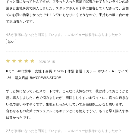
ずっと気になってたんですが、フラっと入った店舗で試着させてもらいラインの綺
麗さと生地を見て購入しました。スタッフさんも丁寧に接客してくださって、店舗
でのお買い物楽しかったです！シワにもなりにくそうなので、手持ちの服に合わせ
て沢山着たいです。
4
人が参考になったと回答しています。
このレビューは参考になりましたか？
はい
2026.03.15
Kミコ
40代前半
女性
身長
155cm
体型
普通
カラー
ホワイト A
サイズ
36
購入店舗
BAYCREW’S STORE
ずっと気になっていたスカートです。こんなに人気なので一枚は持っておこうかと
思い購入しました。色で悩みましたが、着回ししやすいホワイトに。真っ白過ぎな
い色で使いやすそうです。生地もしっかりしていてお値段以上かなと思います。
合わせるもの次第でカジュアルにもキチンとにも使えそうで、もっと早く購入すれ
ば良かったです。
2
人が参考になったと回答しています。
このレビューは参考になりましたか？