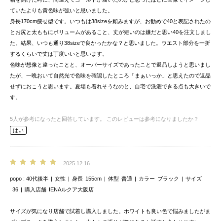
ていたよりも黄色味が強いと思いました。
身長170cm痩せ型です。いつもは38sizeを頼みますが、お勧めで40と表記されたの
とお尻と太ももにボリュームがあること、丈が短いのは嫌だと思い40を注文しまし
た。結果、いつも通り38sizeで良かったかな？と思いました。ウエスト部分を一折
するくらいで丈は丁度いいと思います。
色味が想像と違ったことと、オーバーサイズであったことで返品しようと思いまし
たが、一晩おいて自然光で色味を確認したところ「まぁいっか」と思えたので返品
せずにおこうと思います。夏場も着れそうなのと、自宅で洗濯できる点も大きいで
す。
5
人が参考になったと回答しています。
このレビューは参考になりましたか？
はい
2025.12.16
popo
40代後半
女性
身長
155cm
体型
普通
カラー
ブラック
サイズ
36
購入店舗
IENAルクア大阪店
サイズが気になり店舗で試着し購入しました。ホワイトも良い色で悩みましたがま