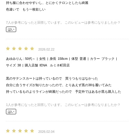
持ち服に合わせやすいし、とにかくテロンとしたら綺麗
色違いで もう一枚欲しい
7
人が参考になったと回答しています。
このレビューは参考になりましたか？
はい
2026.02.22
あゆみりん
50代～
女性
身長
158cm
体型
普通
カラー
ブラック
サイズ
38
購入店舗
IENA ルミネ町田店
黒のサテンスカートは持っているので 買うつもりはなかった
自分に合うサイズが知りたかったので、とりあえず黒の38を履いてみた
持っているものよりラインが綺麗だったので 予定外ではあるが黒も購入した
1
人が参考になったと回答しています。
このレビューは参考になりましたか？
はい
2026.02.04