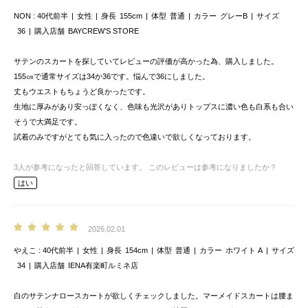
NON
40代前半
女性
身長
155cm
体型
普通
カラー
グレーB
サイズ
36
購入店舗
BAYCREW’S STORE
サテンのスカートを探していてレビューの評価が高かった為、購入しました。
155㎝で通常サイズは34か36です。悩んで36にしました。
丈もウエストもちょうど良かったです。
生地に厚みがあり安っぽくなく、色味も光沢がありトップスに濃い色も白系も合い
そうで大満足です。
試着のみですがとても気に入ったので色違いで欲しくなっております。
3
人が参考になったと回答しています。
このレビューは参考になりましたか？
はい
2026.02.01
やえこ
40代前半
女性
身長
154cm
体型
普通
カラー
ホワイト A
サイズ
34
購入店舗
IENA有楽町ルミネ店
白のサテンナロースカートが欲しくチェックしました。マーメイドスカートは腰ま