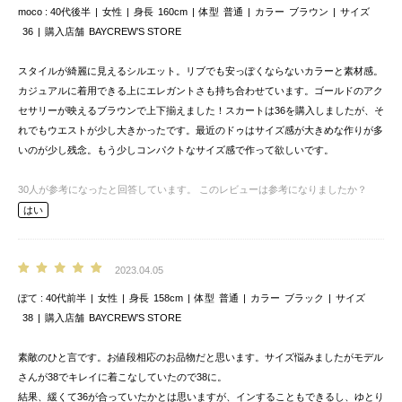
moco
40代後半
女性
身長
160cm
体型
普通
カラー
ブラウン
サイズ
36
購入店舗
BAYCREW’S STORE
スタイルが綺麗に見えるシルエット。リブでも安っぽくならないカラーと素材感。
カジュアルに着用できる上にエレガントさも持ち合わせています。ゴールドのアク
セサリーが映えるブラウンで上下揃えました！スカートは36を購入しましたが、そ
れでもウエストが少し大きかったです。最近のドゥはサイズ感が大きめな作りが多
いのが少し残念。もう少しコンパクトなサイズ感で作って欲しいです。
30
人が参考になったと回答しています。
このレビューは参考になりましたか？
はい
2023.04.05
ぽて
40代前半
女性
身長
158cm
体型
普通
カラー
ブラック
サイズ
38
購入店舗
BAYCREW’S STORE
素敵のひと言です。お値段相応のお品物だと思います。サイズ悩みましたがモデル
さんが38でキレイに着こなしていたので38に。
結果、緩くて36が合っていたかとは思いますが、インすることもできるし、ゆとり