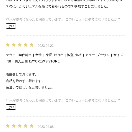
38のほうがカジュアルな感じで着られるので38を残すことにしました。
21
人が参考になったと回答しています。
このレビューは参考になりましたか？
はい
2023.04.22
テラコ
40代前半
女性
身長
167cm
体型
大柄
カラー
ブラウン
サイズ
38
購入店舗
BAYCREW’S STORE
着痩せして見えます。
肉感を拾わずに着れます。
色違いで欲しいなと思いました。
13
人が参考になったと回答しています。
このレビューは参考になりましたか？
はい
2023.04.08