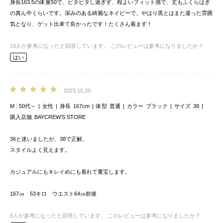
身長163.5の体重50で、ピタピタし過ぎず、程よいフィット感で、丈もふくらはぎ
の真ん中くらいです。深みのある綺麗なネイビーで、やはり黒とはまた違った雰囲
気となり、ゲット出来て良かったです！たくさん着ます！
10
人が参考になったと回答しています。
このレビューは参考になりましたか？
はい
2023.10.20
M
50代～
女性
身長
167cm
体型
普通
カラー
ブラック
サイズ
38
購入店舗
BAYCREW’S STORE
36と迷いましたが、38で正解。
スタイルよく見えます。
カジュアルにもキレイめにも着れて重宝します。
167㎝ 53キロ ウエスト64㎝前後
6
人が参考になったと回答しています。
このレビューは参考になりましたか？