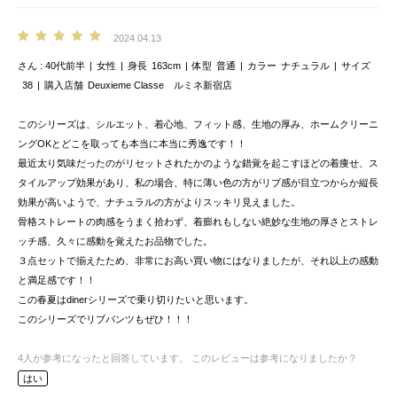
2024.04.13
さん
40代前半
女性
身長
163cm
体型
普通
カラー
ナチュラル
サイズ
38
購入店舗
Deuxieme Classe ルミネ新宿店
このシリーズは、シルエット、着心地、フィット感、生地の厚み、ホームクリーニ
ングOKとどこを取っても本当に本当に秀逸です！！
最近太り気味だったのがリセットされたかのような錯覚を起こすほどの着痩せ、ス
タイルアップ効果があり、私の場合、特に薄い色の方がリブ感が目立つからか縦長
効果が高いようで、ナチュラルの方がよりスッキリ見えました。
骨格ストレートの肉感をうまく拾わず、着膨れもしない絶妙な生地の厚さとストレ
ッチ感、久々に感動を覚えたお品物でした。
３点セットで揃えたため、非常にお高い買い物にはなりましたが、それ以上の感動
と満足感です！！
この春夏はdinerシリーズで乗り切りたいと思います。
このシリーズでリブパンツもぜひ！！！
4
人が参考になったと回答しています。
このレビューは参考になりましたか？
はい