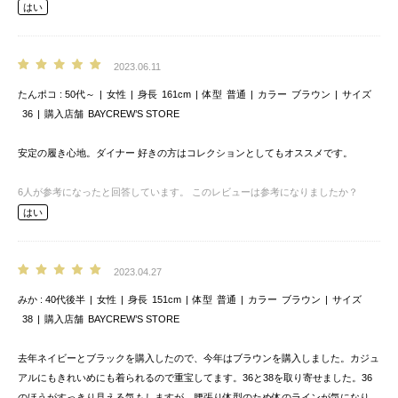
はい
2023.06.11
たんポコ
50代～
女性
身長
161cm
体型
普通
カラー
ブラウン
サイズ
36
購入店舗
BAYCREW’S STORE
安定の履き心地。ダイナー 好きの方はコレクションとしてもオススメです。
6
人が参考になったと回答しています。
このレビューは参考になりましたか？
はい
2023.04.27
みか
40代後半
女性
身長
151cm
体型
普通
カラー
ブラウン
サイズ
38
購入店舗
BAYCREW’S STORE
去年ネイビーとブラックを購入したので、今年はブラウンを購入しました。カジュ
アルにもきれいめにも着られるので重宝してます。36と38を取り寄せました。36
のほうがすっきり見える気もしますが、腰張り体型のため体のラインが気になり、