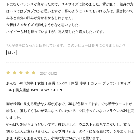
トになりバランスが良かったので、３４サイズに決めました。背が低く、細身の方
は３６ではブカブカかと思いますが、私のように３６でもいける方は、履き比べて
みると自分の好みが分かるかもしれません。
今後は３４サイズで揃えようかなと思いました。
ネイビーも36を持っていますが、再入荷したら購入したいです。
7
人が参考になったと回答しています。
このレビューは参考になりましたか？
はい
2024.08.02
あんな
40代前半
女性
身長
156cm
体型
小柄
カラー
ブラウン
サイズ
34
購入店舗
BAYCREW’S STORE
脚が綺麗に見える絶妙な丈感が好きで、36を2色持ってます。でも若干ウエストが
ゆるく、落ちてくるのが気になっていたので、今回持っていないブラウンの34を買
いました。
やっぱり34がちょうどいいです。微妙だけど、ウエストも落ちてこないし、丈も
36とほとんど変わりません。ヒップ周りも若干タイトになる感じで、シルエットは
あまり変わりませんでした。小柄な方は34がいいと思います。