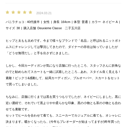
2024.03.21
バニラチョコ
40代後半
女性
身長
164cm
体型
普通
カラー
ネイビー A
サイズ
38
購入店舗
Deuxieme Classe 二子玉川店
ヒップと太もも太めです。今まで様々なブランドで「名品」と呼ばれるニットボト
ムスにチャレンジしては撃沈してきたので、ダイナーの存在は知っていましたが
「どうせ無理だし」と手を出さずにきました。
しかし、今回カーディガンが気になり店舗に行ったところ、スタッフさんに折角な
のでと勧められてスカートも一緒に試着したところ…あれ、スタイル良く見える！
素敵！ビックリ&感動して、結局カーディガン、プルオーバー、スカートをセット
で買ってしまいました。
ちなみに、店舗に行くまでは黒を買うつもりでしたが、ネイビーにしました。黒に
近い濃紺で、それでいて黒よりやや柔らかな印象、黒の小物とも茶の小物とも合わ
せても素敵です。
セットでヒールを合わせて着ても、スニーカーでカジュアルに着ても、オシャレに
決まります。暖かくなったら、(今年もプレオーダーが始まってますが)昨年買った