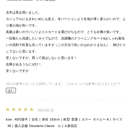
去年は黒を買いました。
カジュアルにもきれいめにも使え、冬バージョンより生地が薄く柔らかいので、よ
り着心地が良いです。
真夏は暑いのでパンツよりスカートを選びがちなので、とても出番が多いです。
一回着たら洗濯したいタイプなので、洗濯機のクリーニングモード&おしゃれ着洗
いの洗剤で何度も洗っていますが（この方法で良いかはわかりません）、伸びたり
してないと思います。
安くないですが、買って損はしないと思います！
在庫があるうちにぜひ！
安くないですが
10
人が参考になったと回答しています。
このレビューは参考になりましたか？
はい
2024.02.15
kow
40代後半
女性
身長
163cm
体型
普通
カラー
ネイビー A
サイズ
38
購入店舗
Deuxieme Classe ルミネ新宿店