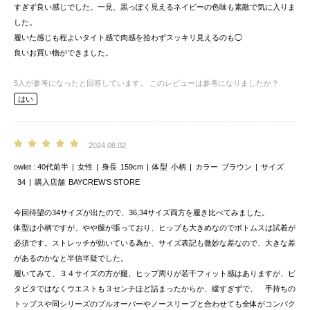
すぎず良い感じでした。一見、黒っぽく見えるネイビーの色味も素敵で気に入りま
した。
履いた感じも程よいタイト感で肉感を拾わずスッキリ見えるのも◯
良いお買い物ができました。
5
人が参考になったと回答しています。
このレビューは参考になりましたか？
はい
2024.08.02
owlet
40代前半
女性
身長
159cm
体型
小柄
カラー
ブラウン
サイズ
34
購入店舗
BAYCREW’S STORE
今回待望の34サイズが出たので、36,34サイズ両方を履き比べてみました。
体型は小柄ですが、やや腿が張っており、ヒップも大きめなのでボトムスは試着が
必須です。ストレッチが効いている為か、サイズ表記も微妙な差なので、大きな差
があるのかなと半信半疑でした。
履いてみて、３４サイズの方が腿、ヒップ周りが若干フィット感はありますが、ピ
タピタではなくウエストも３センチほど詰まったからか、緩すぎずで、 手持ちの
トップスや同シリーズのプルオーバーやノースリーブと合わせても全体がコンパク