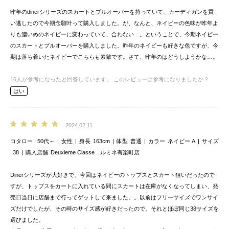
昨年のdinerシリーズのスカートとプルオーバーを持っていて、カーディガンを買
い逃したので今期念願叶って購入しました。が、なんと、ネイビーの色味が昨年よ
りも濃いめのネイビーに変わっていて、合わない…。ということで、今期ネイビー
のスカートとプルオーバーを購入しました。昨年のネイビーも好きな色ですが、今
期は落ち着いたネイビーでこちらも素敵です。さて、昨年のはどうしようかな…。
16
人が参考になったと回答しています。
このレビューは参考になりましたか？
はい
2024.02.11
コタロー
50代～
女性
身長
163cm
体型
普通
カラー
ネイビー A
サイズ
38
購入店舗
Deuxieme Classe ルミネ有楽町店
Dinerシリーズが大好きで、今回はネイビーのトップスとスカート狙いだったので
すが、トップスをカートに入れている間にスカートは在庫がなくなってしまい、発
売日当日に店舗まで行ってゲットして来ました。。以前はフリーサイズでワンサイ
ズだけでしたが、その時のサイズ感が好きだったので、それとほぼ同じ38サイズを
選びました。