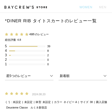
WOMEN
MEN
*DINER RIB タイトスカートのレビュー一覧
カ
49件のレビュー
総合評価
4.8
5
39
4
8
3
2
2
0
1
0
2024.08.20
くう
未設定
未設定
体型
未設定
カラー
ネイビー A
サイズ
38
購入店舗
Deuxieme Classe ルミネ新宿店