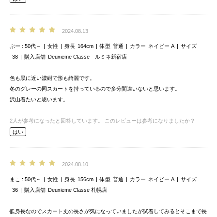
2024.08.13
ぷー
50代～
女性
身長
164cm
体型
普通
カラー
ネイビー A
サイズ
38
購入店舗
Deuxieme Classe ルミネ新宿店
色も黒に近い濃紺で形も綺麗です。
冬のグレーの同スカートを持っているので多分間違いないと思います。
沢山着たいと思います。
2
人が参考になったと回答しています。
このレビューは参考になりましたか？
はい
2024.08.10
まこ
50代～
女性
身長
156cm
体型
普通
カラー
ネイビー A
サイズ
36
購入店舗
Deuxieme Classe 札幌店
低身長なのでスカート丈の長さが気になっていましたが試着してみるとそこまで長