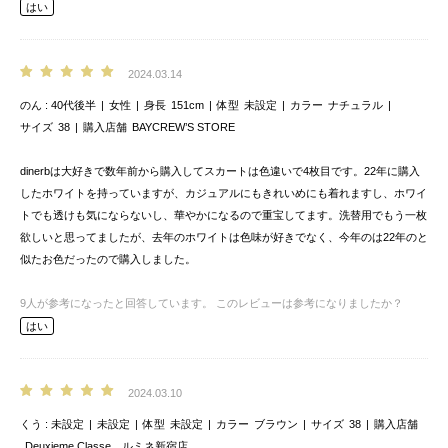
はい
2024.03.14
のん
40代後半
女性
身長
151cm
体型
未設定
カラー
ナチュラル
サイズ
38
購入店舗
BAYCREW’S STORE
dinerbは大好きで数年前から購入してスカートは色違いで4枚目です。22年に購入
したホワイトを持っていますが、カジュアルにもきれいめにも着れますし、ホワイ
トでも透けも気にならないし、華やかになるので重宝してます。洗替用でもう一枚
欲しいと思ってましたが、去年のホワイトは色味が好きでなく、今年のは22年のと
似たお色だったので購入しました。
9
人が参考になったと回答しています。
このレビューは参考になりましたか？
はい
2024.03.10
くう
未設定
未設定
体型
未設定
カラー
ブラウン
サイズ
38
購入店舗
Deuxieme Classe ルミネ新宿店