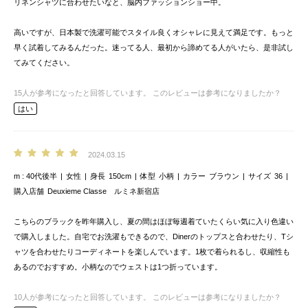
リネンシャツに合わせたいなと、脳内ファッションショー中。
高いですが、日本製で洗濯可能でスタイル良くオシャレに見えて満足です。もっと
早く試着してみるんだった。迷ってる人、最初から諦めてる人がいたら、是非試し
てみてください。
15
人が参考になったと回答しています。
このレビューは参考になりましたか？
はい
2024.03.15
m
40代後半
女性
身長
150cm
体型
小柄
カラー
ブラウン
サイズ
36
購入店舗
Deuxieme Classe ルミネ新宿店
こちらのブラックを昨年購入し、夏の間はほぼ毎週着ていたくらい気に入り色違い
で購入しました。自宅でお洗濯もできるので、Dinerのトップスと合わせたり、Tシ
ャツを合わせたりコーディネートを楽しんでいます。1枚で着られるし、収縮性も
あるのでおすすめ。小柄なのでウェストは1つ折っています。
10
人が参考になったと回答しています。
このレビューは参考になりましたか？