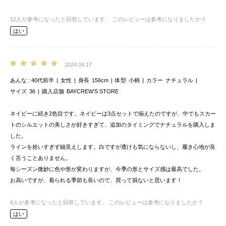
12
人が参考になったと回答しています。
このレビューは参考になりましたか？
はい
2024.04.17
あんな
40代前半
女性
身長
156cm
体型
小柄
カラー
ナチュラル
サイズ
36
購入店舗
BAYCREW’S STORE
ネイビーに続き2色目です。ネイビーは3点セットで揃えたのですが、中でもスカー
トのシルエットの美しさが好きすぎて、追加のタイミングでナチュラルを購入しま
した。
ラインを拾いすぎず細見えします。白ですが透けも気にならないし、履き心地が良
く言うことありません。
毎シーズン微妙に色や形が変わりますが、今季の形とサイズ感は最高でした。
お高いですが、着られる季節も長いので、買って損ないと思います！
6
人が参考になったと回答しています。
このレビューは参考になりましたか？
はい