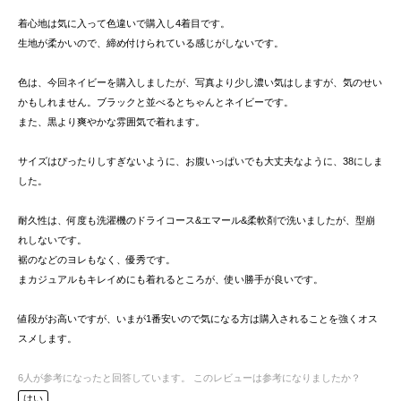
着心地は気に入って色違いで購入し4着目です。
生地が柔かいので、締め付けられている感じがしないです。
色は、今回ネイビーを購入しましたが、写真より少し濃い気はしますが、気のせい
かもしれません。ブラックと並べるとちゃんとネイビーです。
また、黒より爽やかな雰囲気で着れます。
サイズはぴったりしすぎないように、お腹いっぱいでも大丈夫なように、38にしま
した。
耐久性は、何度も洗濯機のドライコース&エマール&柔軟剤で洗いましたが、型崩
れしないです。
裾のなどのヨレもなく、優秀です。
まカジュアルもキレイめにも着れるところが、使い勝手が良いです。
値段がお高いですが、いまが1番安いので気になる方は購入されることを強くオス
スメします。
6
人が参考になったと回答しています。
このレビューは参考になりましたか？
はい