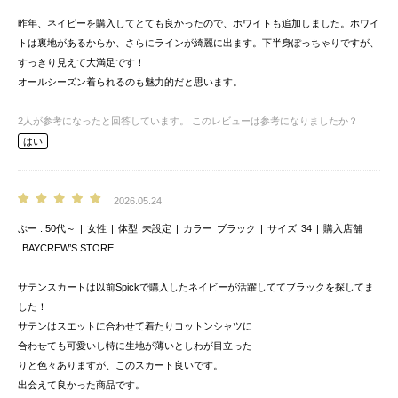
昨年、ネイビーを購入してとても良かったので、ホワイトも追加しました。ホワイ
トは裏地があるからか、さらにラインが綺麗に出ます。下半身ぽっちゃりですが、
すっきり見えて大満足です！
オールシーズン着られるのも魅力的だと思います。
2
人が参考になったと回答しています。
このレビューは参考になりましたか？
はい
2026.05.24
ぷー
50代～
女性
体型
未設定
カラー
ブラック
サイズ
34
購入店舗
BAYCREW’S STORE
サテンスカートは以前Spickで購入したネイビーが活躍しててブラックを探してま
した！
サテンはスエットに合わせて着たりコットンシャツに
合わせても可愛いし特に生地が薄いとしわが目立った
りと色々ありますが、このスカート良いです。
出会えて良かった商品です。