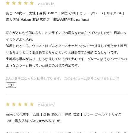
2026.03.12
あこ
50代～
女性
身長
150cm
体型
小柄
カラー
グレーB
サイズ
34
購入店舗
Maison IENA 広島店（IENA/VERMEIL par iena）
長さがとにかく気になり、オンラインでの購入をためらっていましたが、店舗にタ
イミングよく入荷。
試着したところ、ウエストはゴムとファスナーだったので一折りして何とか！腰回
りもちょうどよく低身長でどちらかというと細身ですが履きこなせそうです。
生地感も厚みがあり、しっかりしているので安心です。グレーのようなベージュの
ようなカラーも探していた感じのお色で満足です。
2
人が参考になったと回答しています。
このレビューは参考になりましたか？
はい
2026.03.05
nako
40代前半
女性
身長
155cm
体型
普通
カラー
ゴールド
サイズ
38
購入店舗
BAYCREW’S STORE