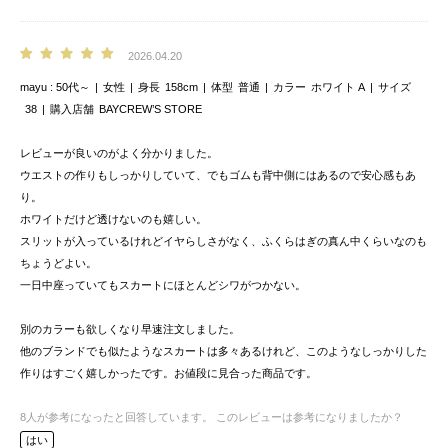
2026.04.20
mayu
50代～
女性
身長
158cm
体型
普通
カラー
ホワイト A
サイズ
38
購入店舗
BAYCREW’S STORE
レビューが良いのがよく分かりました。
ウエストの作りもしっかりしていて、でもゴムも背中側にはあるので安心感もあ
り。
ホワイトだけど透けないのも嬉しい。
スリットが入っているけれどイヤらしさがなく、ふくらはぎの真ん中くらいなのも
ちょうどよい。
一日中座っていてもスカートにほとんどシワがつかない。
別のカラーも欲しくなり早速注文しました。
他のブランドでも似たようなスカートは多々あるけれど、このようなしっかりした
作りはすごく嬉しかったです。お値段に見合った商品です。
8
人が参考になったと回答しています。
このレビューは参考になりましたか？
はい