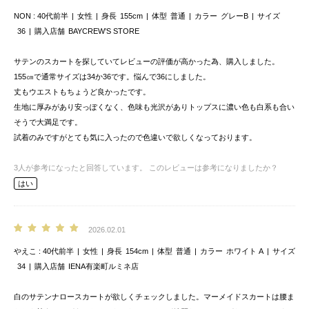
NON
40代前半
女性
身長
155cm
体型
普通
カラー
グレーB
サイズ
36
購入店舗
BAYCREW’S STORE
サテンのスカートを探していてレビューの評価が高かった為、購入しました。
155㎝で通常サイズは34か36です。悩んで36にしました。
丈もウエストもちょうど良かったです。
生地に厚みがあり安っぽくなく、色味も光沢がありトップスに濃い色も白系も合い
そうで大満足です。
試着のみですがとても気に入ったので色違いで欲しくなっております。
3
人が参考になったと回答しています。
このレビューは参考になりましたか？
はい
2026.02.01
やえこ
40代前半
女性
身長
154cm
体型
普通
カラー
ホワイト A
サイズ
34
購入店舗
IENA有楽町ルミネ店
白のサテンナロースカートが欲しくチェックしました。マーメイドスカートは腰ま