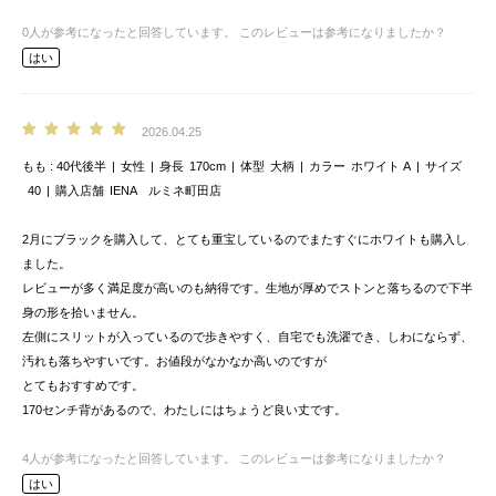
0
人が参考になったと回答しています。
このレビューは参考になりましたか？
はい
2026.04.25
もも
40代後半
女性
身長
170cm
体型
大柄
カラー
ホワイト A
サイズ
40
購入店舗
IENA ルミネ町田店
2月にブラックを購入して、とても重宝しているのでまたすぐにホワイトも購入し
ました。
レビューが多く満足度が高いのも納得です。生地が厚めでストンと落ちるので下半
身の形を拾いません。
左側にスリットが入っているので歩きやすく、自宅でも洗濯でき、しわにならず、
汚れも落ちやすいです。お値段がなかなか高いのですが
とてもおすすめです。
170センチ背があるので、わたしにはちょうど良い丈です。
4
人が参考になったと回答しています。
このレビューは参考になりましたか？
はい