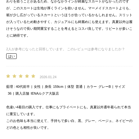
わりを拾うことがあるため、なかなかラインが綺麗なスカートがなかったのです
が、このスカートは生地が厚くラインを拾いません。マーメイドスカートよりも、
裾が少し広がっているスカートというほうが合っているかもしれません。スリット
が入っているため動きやすく、カジュアルにも綺麗めにも使えます。真夏以外は履
けそうなので長い期間重宝することを考えるとコスパ良しです。リピートが多いこ
とに納得です。
2
人が参考になったと回答しています。
このレビューは参考になりましたか？
はい
2026.01.24
藍理
40代前半
女性
身長
159cm
体型
普通
カラー
グレーB
サイズ
36
購入店舗
IENAルクア大阪店
色違い4着目の購入です。仕事にもプライベートにも。真夏以外通年着られて本当
に重宝しています。
このお色味も本当に使えて、手持ちで多い白、黒、グレー、ベージュ、ネイビーの
どの色とも相性が良いです。