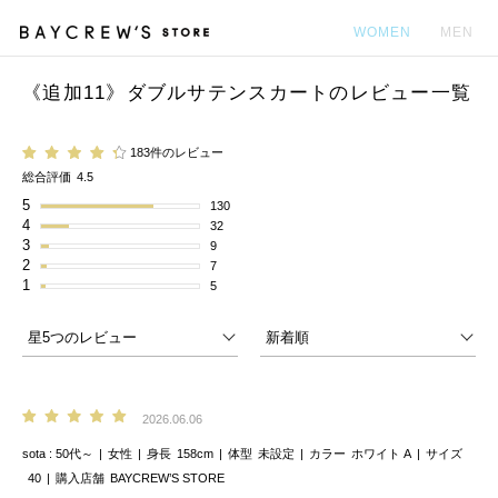
WOMEN
MEN
《追加11》ダブルサテンスカートのレビュー一覧
カ
183件のレビュー
総合評価
4.5
5
130
4
32
3
9
2
7
1
5
2026.06.06
sota
50代～
女性
身長
158cm
体型
未設定
カラー
ホワイト A
サイズ
40
購入店舗
BAYCREW’S STORE