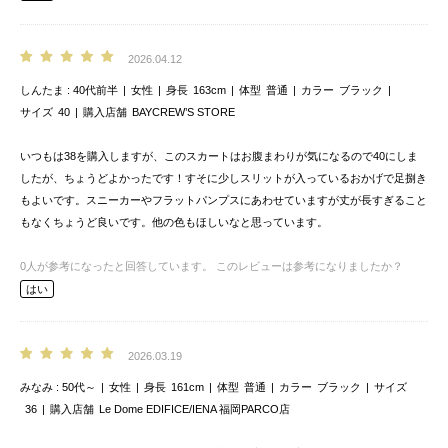
2026.04.12
しんたま
40代前半
女性
身長
163cm
体型
普通
カラー
ブラック
サイズ
40
購入店舗
BAYCREW’S STORE
いつもは38を購入しますが、このスカートはお腹まわりが気になるので40にしま
したが、ちょうどよかったです！すそに少しスリットが入っているおかげで足捌き
もよいです。スニーカーやフラットパンプスにあわせていますが丈が長すぎること
もなくちょうど良いです。他の色もほしいなと思っています。
0
人が参考になったと回答しています。
このレビューは参考になりましたか？
はい
2026.03.19
みなみ
50代～
女性
身長
161cm
体型
普通
カラー
ブラック
サイズ
36
購入店舗
Le Dome EDIFICE/IENA 福岡PARCO店