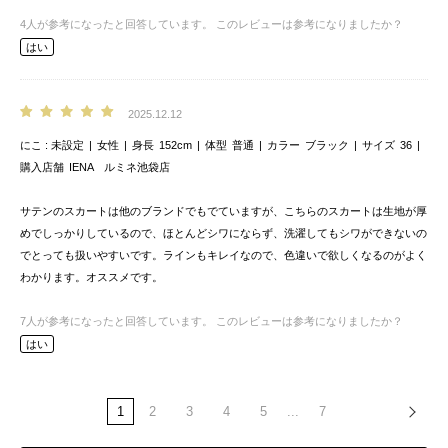
4
人が参考になったと回答しています。
このレビューは参考になりましたか？
はい
2025.12.12
にこ
未設定
女性
身長
152cm
体型
普通
カラー
ブラック
サイズ
36
購入店舗
IENA ルミネ池袋店
サテンのスカートは他のブランドでもでていますが、こちらのスカートは生地が厚
めでしっかりしているので、ほとんどシワにならず、洗濯してもシワができないの
でとっても扱いやすいです。ラインもキレイなので、色違いで欲しくなるのがよく
わかります。オススメです。
7
人が参考になったと回答しています。
このレビューは参考になりましたか？
はい
1
2
3
4
5
...
7