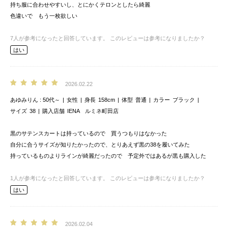
持ち服に合わせやすいし、とにかくテロンとしたら綺麗
色違いで もう一枚欲しい
7
人が参考になったと回答しています。
このレビューは参考になりましたか？
はい
2026.02.22
あゆみりん
50代～
女性
身長
158cm
体型
普通
カラー
ブラック
サイズ
38
購入店舗
IENA ルミネ町田店
黒のサテンスカートは持っているので 買うつもりはなかった
自分に合うサイズが知りたかったので、とりあえず黒の38を履いてみた
持っているものよりラインが綺麗だったので 予定外ではあるが黒も購入した
1
人が参考になったと回答しています。
このレビューは参考になりましたか？
はい
2026.02.04