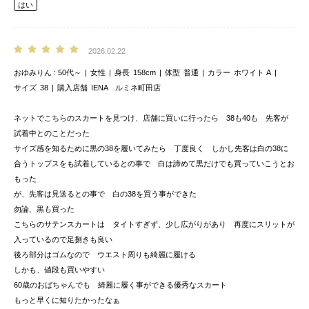
はい
2026.02.22
おゆみりん
50代～
女性
身長
158cm
体型
普通
カラー
ホワイト A
サイズ
38
購入店舗
IENA ルミネ町田店
ネットでこちらのスカートを見つけ、店舗に買いに行ったら 38も40も 先客が
試着中とのことだった
サイズ感を知るために黒の38を履いてみたら 丁度良く しかし先客は白の38に
合うトップスをも試着しているとの事で 白は諦めて黒だけでも買っていこうとお
もった
が、先客は見送るとの事で 白の38を買う事ができた
勿論、黒も買った
こちらのサテンスカートは タイトすぎず、少し広がりがあり 再度にスリットが
入っているので足捌きも良い
後ろ部分はゴムなので ウエスト周りも綺麗に履ける
しかも、値段も買いやすい
60歳のおばちゃんでも 綺麗に履く事ができる優秀なスカート
もっと早くに知りたかったなぁ