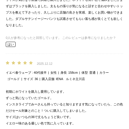
ずはブラックを購入しました。太ももの張りが気になると話すと合わせやすいトッ
プスを教えて下さったり、久しぶりに店舗の良さを実感、楽しくお買い物ができま
した。ダブルサテンイージーパンツも試着させてもらい落ち感が良くとても欲しく
なりました。
0
人が参考になったと回答しています。
このレビューは参考になりましたか？
はい
2025.12.12
イエベ春ウェーブ
40代後半
女性
身長
158cm
体型
普通
カラー
ゴールド
サイズ
36
購入店舗
IENA ルミネ立川店
初期にホワイトを購入し愛用しています。
ずっと気になっていたゴールド。
インスタライブでみーさんも持っていると知りますます気になっていたら、この色
だけセール対象とのこと！ついに購入してしまいました。
サイズはいつもの36で丈もちょうど良いです。
イエロー味のある優しい色で気に入っています。