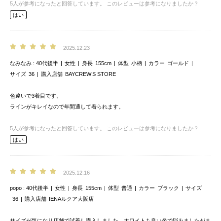
5
人が参考になったと回答しています。
このレビューは参考になりましたか？
はい
2025.12.23
なみなみ
40代後半
女性
身長
155cm
体型
小柄
カラー
ゴールド
サイズ
36
購入店舗
BAYCREW’S STORE
色違いで3着目です。
ラインがキレイなので年間通して着られます。
5
人が参考になったと回答しています。
このレビューは参考になりましたか？
はい
2025.12.16
popo
40代後半
女性
身長
155cm
体型
普通
カラー
ブラック
サイズ
36
購入店舗
IENAルクア大阪店
サイズが気になり店舗で試着し購入しました。ホワイトも良い色で悩みましたがま