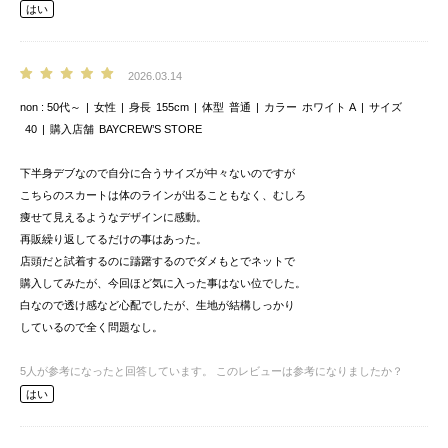
はい
2026.03.14
non
50代～
女性
身長
155cm
体型
普通
カラー
ホワイト A
サイズ
40
購入店舗
BAYCREW’S STORE
下半身デブなので自分に合うサイズが中々ないのですが
こちらのスカートは体のラインが出ることもなく、むしろ
痩せて見えるようなデザインに感動。
再販繰り返してるだけの事はあった。
店頭だと試着するのに躊躇するのでダメもとでネットで
購入してみたが、今回ほど気に入った事はない位でした。
白なので透け感など心配でしたが、生地が結構しっかり
しているので全く問題なし。
5
人が参考になったと回答しています。
このレビューは参考になりましたか？
はい