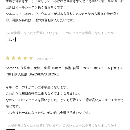
生地が薄すぎず、しっかりしているけれど厚すぎずでとても良いです。冬の寒い日
以外はオールシーズン長く着れそうです！
シルエットもきれいで、ウエストがゴム入り&ファスナーなのも履き心地が良く
◎。再販があれば、他のお色も購入したいです。
2
人が参考になったと回答しています。
このレビューは参考になりましたか？
はい
2026.02.27
Sarah
40代前半
女性
身長
168cm
体型
普通
カラー
ホワイト A
サイズ
38
購入店舗
BAYCREW’S STORE
今年一番下の子がついに小学生になります。
これからは毎日自転車に乗らなくてよくなりました。
なのでこのワンピースを買いました。とても可愛くて、背が高い人にすごく似合う
感じです。
もし今後セールになったら、他の色も全部そろえたいです。
4
人が参考になったと回答しています。
このレビューは参考になりましたか？