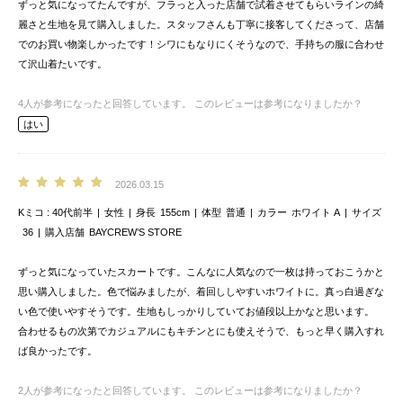
ずっと気になってたんですが、フラっと入った店舗で試着させてもらいラインの綺
麗さと生地を見て購入しました。スタッフさんも丁寧に接客してくださって、店舗
でのお買い物楽しかったです！シワにもなりにくそうなので、手持ちの服に合わせ
て沢山着たいです。
4
人が参考になったと回答しています。
このレビューは参考になりましたか？
はい
2026.03.15
Kミコ
40代前半
女性
身長
155cm
体型
普通
カラー
ホワイト A
サイズ
36
購入店舗
BAYCREW’S STORE
ずっと気になっていたスカートです。こんなに人気なので一枚は持っておこうかと
思い購入しました。色で悩みましたが、着回ししやすいホワイトに。真っ白過ぎな
い色で使いやすそうです。生地もしっかりしていてお値段以上かなと思います。
合わせるもの次第でカジュアルにもキチンとにも使えそうで、もっと早く購入すれ
ば良かったです。
2
人が参考になったと回答しています。
このレビューは参考になりましたか？