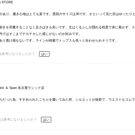
S STORE
りがあり、履き心地はとても楽です。普段のサイズは36です。かといって見た目はゆったり
動きを邪魔することなく足さばきも良いです。丈はくるぶしが隠れる程度で床に着かず、ス
内ではそこまでテカテカした感じがないのが好みです。
あり透け感もないです。ラインが綺麗でトップスも色々と合わせられそうです。
は参考になりましたか？
はい
Spick ＆ Span 名古屋ラシック店
れだった為、すすめられたこちらを履いてみた所、シルエットが抜群で、ウエストもゴムで
ーは参考になりましたか？
はい