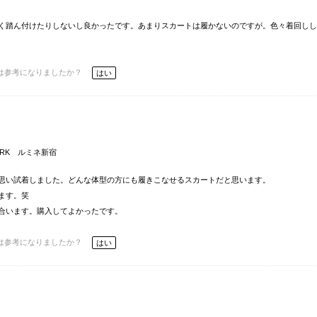
く踏ん付けたりしないし良かったです。あまりスカートは履かないのですが。色々着回しし
は参考になりましたか？
はい
通
WORK ルミネ新宿
思い試着しました。どんな体型の方にも履きこなせるスカートだと思います。
ます。笑
合います。購入してよかったです。
は参考になりましたか？
はい