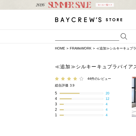
HOME
FRAMeWORK
≪追加≫シルキーキュプラ
≪追加≫シルキーキュプラバイア
44件のレビュー
総合評価
3.9
5
20
4
12
3
4
2
4
1
4