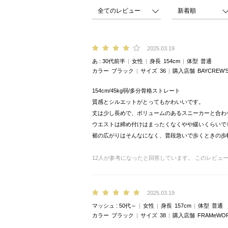
2025.03.19
あ
30代前半
女性
身長
154cm
体型
普通
カラー
ブラック
サイズ
36
購入店舗
BAYCREW’
154cm/45kg弱/多分骨格ストレート
質感とシルエットがとってもかわいいです。
丈は少し長めで、ボリュームのあるスニーカーと合わ
ウエストは締め付けはまったくなくやや緩いくらいで
裾の広がりはそんなになく、普段急いで歩くときの歩幅を
12
人が参考になったと回答しています。
このレビュ
2025.03.19
マッシュ
50代～
女性
身長
157cm
体型
普通
カラー
ブラック
サイズ
38
購入店舗
FRAMeW