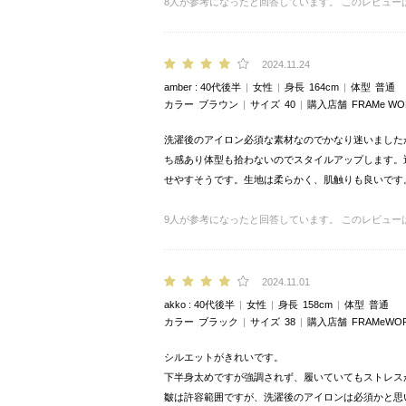
8
人が参考になったと回答しています。
このレビュー
2024.11.24
amber
40代後半
女性
身長
164cm
体型
普通
カラー
ブラウン
サイズ
40
購入店舗
FRAMe 
洗濯後のアイロン必須な素材なのでかなり迷いました
ち感あり体型も拾わないのでスタイルアップします。
せやすそうです。生地は柔らかく、肌触りも良いです
9
人が参考になったと回答しています。
このレビュー
2024.11.01
akko
40代後半
女性
身長
158cm
体型
普通
カラー
ブラック
サイズ
38
購入店舗
FRAMeW
シルエットがきれいです。
下半身太めですが強調されず、履いていてもストレス
皺は許容範囲ですが、洗濯後のアイロンは必須かと思