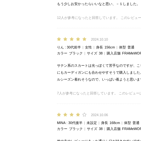
もう少しお安かったらいいなと思い、－１しました。
12
人が参考になったと回答しています。
このレビュ
2024.10.10
りん
30代前半
女性
身長
156cm
体型
普通
カラー
ブラック
サイズ
38
購入店舗
FRAMeW
サテン系のスカートは光っぽくて苦手なのですが、こ
にもカーディガンにも合わせやすそうで購入しました
ルシーズン着れそうなので、いっぱい着ようと思いま
7
人が参考になったと回答しています。
このレビュー
2024.10.06
MINA
30代後半
未設定
身長
168cm
体型
普通
カラー
ブラック
サイズ
38
購入店舗
FRAMeW