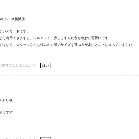
通
ORK ルミネ横浜店
すいスカートです。
なく着用できますし、シルエット、少しくすんだ色も絶妙に可愛いです。
ではなく、スタッフさんも好みの丈感でサイズを選ぶ方が多いとおっしゃっていました。
は参考になりましたか？
はい
S STORE
そうです