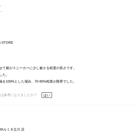
S STORE
せて裾がスニーカーに少し被さる程度の長さです。
した。
100%とした場合、70-80%程度が限界でした。
ーは参考になりましたか？
はい
ORKルミネ立川 店