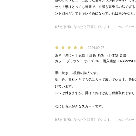
他の方のレビューにあった通りシワが付きやすいです
せん！形はとっても綺麗で、丈感も高身長の私でずる
ント部分だけでもキレイめになっていれば星5かなと
6
人が参考になったと回答しています。
このレビュー
2024.09.27
あき
50代～
女性
身長
153cm
体型
普通
カラー
ブラウン
サイズ
36
購入店舗
FRAMeW
黒に続き、2枚目の購入です。
型、色、素材ととても気に入って履いています。身長1
けています。
シワは付きますが、掛けておけばある程度取れますし
なにしろ大好きなスカートです。
9
人が参考になったと回答しています。
このレビュー