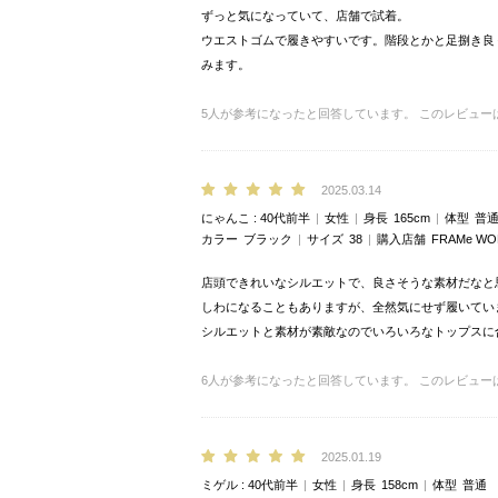
ずっと気になっていて、店舗で試着。
ウエストゴムで履きやすいです。階段とかと足捌き良
みます。
5
人が参考になったと回答しています。
このレビュー
2025.03.14
にゃんこ
40代前半
女性
身長
165cm
体型
普
カラー
ブラック
サイズ
38
購入店舗
FRAMe 
店頭できれいなシルエットで、良さそうな素材だなと
しわになることもありますが、全然気にせず履いてい
シルエットと素材が素敵なのでいろいろなトップスに
6
人が参考になったと回答しています。
このレビュー
2025.01.19
ミゲル
40代前半
女性
身長
158cm
体型
普通