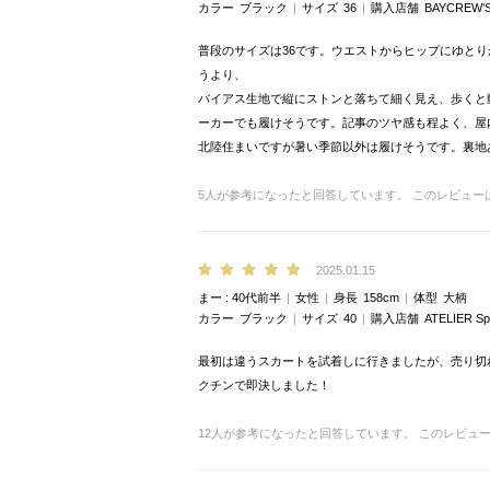
カラー
ブラック
サイズ
36
購入店舗
BAYCREW’
普段のサイズは36です。ウエストからヒップにゆと
うより、
バイアス生地で縦にストンと落ちて細く見え、歩くと
ーカーでも履けそうです。記事のツヤ感も程よく、屋
北陸住まいですが暑い季節以外は履けそうです。裏地
5
人が参考になったと回答しています。
このレビュー
2025.01.15
まー
40代前半
女性
身長
158cm
体型
大柄
カラー
ブラック
サイズ
40
購入店舗
ATELIER 
最初は違うスカートを試着しに行きましたが、売り切
クチンで即決しました！
12
人が参考になったと回答しています。
このレビュ