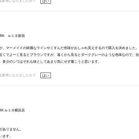
は参考になりましたか？
はい
WORK ルミネ新宿
が、マーメイドの綺麗なラインやくすんだ色味がおしゃれ見えするので購入を決めました。
近くでよーく見るとブラウンですが、遠くから見るとダークグレーのような色味なので、合
。多少のシワはそれも味としてあまり気にせず履こうと思います。
は参考になりましたか？
はい
ORK ルミネ横浜店
がありません。
います。