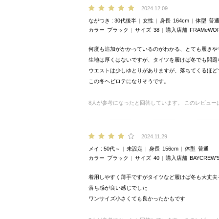
2024.12.09
ながつき
30代後半
女性
身長
164cm
体型
普
カラー
ブラック
サイズ
38
購入店舗
FRAMeW
何度も追加がかかっているのがわかる、とても履きや
生地は厚くはないですが、タイツを履けば冬でも問題
ウエストは少しゆとりがありますが、落ちてくるほど
この冬ヘビロテになりそうです。
8
人が参考になったと回答しています。
このレビュー
2024.11.29
メイ
50代～
未設定
身長
156cm
体型
普通
カラー
ブラック
サイズ
40
購入店舗
BAYCREW’
着用しやすく薄手ですがタイツなど履けば冬も大丈夫
落ち感が良い感じでした
ワンサイズ小さくても良かったかもです