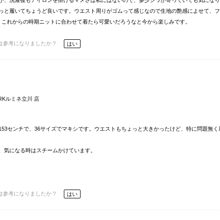
が、洗濯後もアイロンを掛けるマメさは私にはないので、多少シワが寄っていても気になり
っと履いてちょうど良いです。ウエスト周りがゴムって感じなので生地の艶感によせて、フ
。これからの時期ニットに合わせて着たら可愛いだろうなと今から楽しみです。
は参考になりましたか？
はい
ORKルミネ立川 店
53センチで、36サイズでマキシです。ウエストもちょっと大きかったけど、特に問題無く
、気になる時はスチームかけています。
は参考になりましたか？
はい