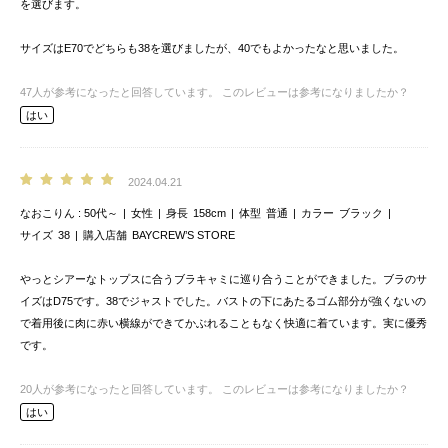
を選びます。
サイズはE70でどちらも38を選びましたが、40でもよかったなと思いました。
47
人が参考になったと回答しています。
このレビューは参考になりましたか？
はい
2024.04.21
なおこりん
50代～
女性
身長
158cm
体型
普通
カラー
ブラック
サイズ
38
購入店舗
BAYCREW’S STORE
やっとシアーなトップスに合うブラキャミに巡り合うことができました。ブラのサ
イズはD75です。38でジャストでした。バストの下にあたるゴム部分が強くないの
で着用後に肉に赤い横線ができてかぶれることもなく快適に着ています。実に優秀
です。
20
人が参考になったと回答しています。
このレビューは参考になりましたか？
はい