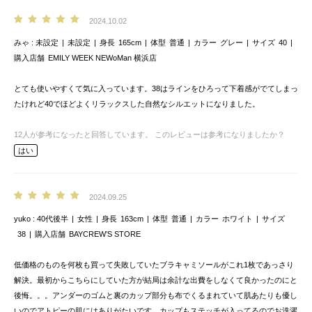
2024.10.02
みゃ
未設定
未設定
身長
165cm
体型
普通
カラー
グレー
サイズ
40
購入店舗
EMILY WEEK NEWoMan 横浜店
とても使いやすくて気に入っています。38はラインをひろって下着感がでてしまっ
たけれど40でほどよくリラックスした自然なシルエットになりました。
12
人が参考になったと回答しています。
このレビューは参考になりましたか？
はい
2024.09.25
yuko
40代後半
女性
身長
163cm
体型
普通
カラー
ホワイト
サイズ
38
購入店舗
BAYCREW’S STORE
低価格のものを何枚も買って失敗していたブラキャミソールがこれ1枚であっさり
解決。最初からこちらにしていた方が結局は余計な出費をしなくて良かったのにと
後悔。。。アンダーのゴムと裏のカップ部分も布でくるまれていて肌あたりも優し
いのでアトピーの肌にはありがたいです。カップもステッチが入ってるのでお洗濯