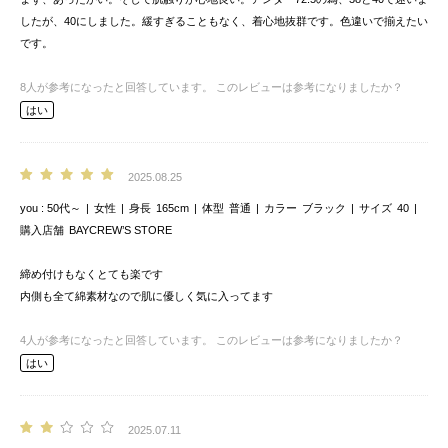
したが、40にしました。緩すぎることもなく、着心地抜群です。色違いで揃えたい
です。
8
人が参考になったと回答しています。
このレビューは参考になりましたか？
はい
2025.08.25
you
50代～
女性
身長
165cm
体型
普通
カラー
ブラック
サイズ
40
購入店舗
BAYCREW’S STORE
締め付けもなくとても楽です
内側も全て綿素材なので肌に優しく気に入ってます
4
人が参考になったと回答しています。
このレビューは参考になりましたか？
はい
2025.07.11