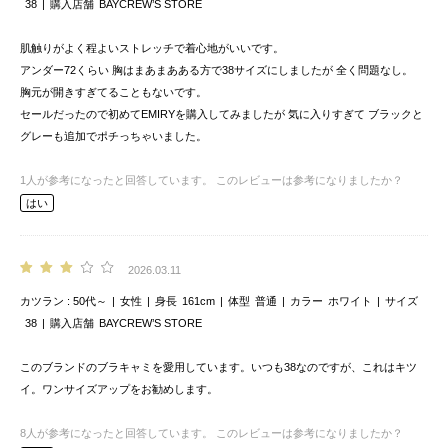
38
購入店舗
BAYCREW’S STORE
肌触りがよく程よいストレッチで着心地がいいです。
アンダー72くらい 胸はまあまあある方で38サイズにしましたが 全く問題なし。
胸元が開きすぎてることもないです。
セールだったので初めてEMIRYを購入してみましたが 気に入りすぎて ブラックと
グレーも追加でポチっちゃいました。
1
人が参考になったと回答しています。
このレビューは参考になりましたか？
はい
2026.03.11
カツラン
50代～
女性
身長
161cm
体型
普通
カラー
ホワイト
サイズ
38
購入店舗
BAYCREW’S STORE
このブランドのブラキャミを愛用しています。いつも38なのですが、これはキツ
イ。ワンサイズアップをお勧めします。
8
人が参考になったと回答しています。
このレビューは参考になりましたか？