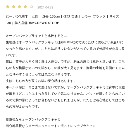
2024.04.29
むー
40代前半
女性
身長
155cm
体型
普通
カラー
ブラック
サイズ
38
購入店舗
BAYCREW’S STORE
オープンバックブラキャミと比較すると…
生地感はオープンバックブラキャミは綿100%なので洗うたびに柔らかい風合いに
なったと思います。が、こちらはポリウレタンが入っているので伸縮性が非常に良
いです。
形は、背中が大きく開く形は大差ないですが、胸元の感じは意外と違います。こち
らの方が横幅が短いので脇から二の腕が太く見えます。胸元の生地も外側にくるん
となりやすく色によっては気になりそうです。
丈はこちらの方が長くお腹の安心感はあります。
ホールド感は、そこまで差はないですが、オープンバックブラキャミは背中に段差
が出るけどこちらはすっきりしていて気になりません。パットが縫い付けられてい
るので胸の形によっては合わないかもしれませんが、わたしは着心地としてはこち
らの方がよかったです。
形重視ならオープンバックブラキャミ
着心地重視ならオーガニックコットン混ストレッチブラキャミ