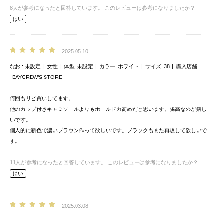
8
人が参考になったと回答しています。
このレビューは参考になりましたか？
はい
2025.05.10
なお
未設定
女性
体型
未設定
カラー
ホワイト
サイズ
38
購入店舗
BAYCREW’S STORE
何回もリピ買いしてます。
他のカップ付きキャミソールよりもホールド力高めだと思います。脇高なのが嬉し
いです。
個人的に新色で濃いブラウン作って欲しいです。ブラックもまた再販して欲しいで
す。
11
人が参考になったと回答しています。
このレビューは参考になりましたか？
はい
2025.03.08