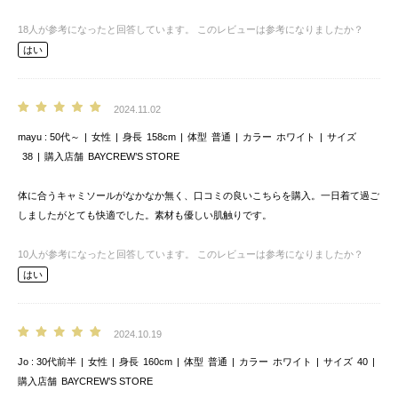
18
人が参考になったと回答しています。
このレビューは参考になりましたか？
はい
2024.11.02
mayu
50代～
女性
身長
158cm
体型
普通
カラー
ホワイト
サイズ
38
購入店舗
BAYCREW’S STORE
体に合うキャミソールがなかなか無く、口コミの良いこちらを購入。一日着て過ご
しましたがとても快適でした。素材も優しい肌触りです。
10
人が参考になったと回答しています。
このレビューは参考になりましたか？
はい
2024.10.19
Jo
30代前半
女性
身長
160cm
体型
普通
カラー
ホワイト
サイズ
40
購入店舗
BAYCREW’S STORE