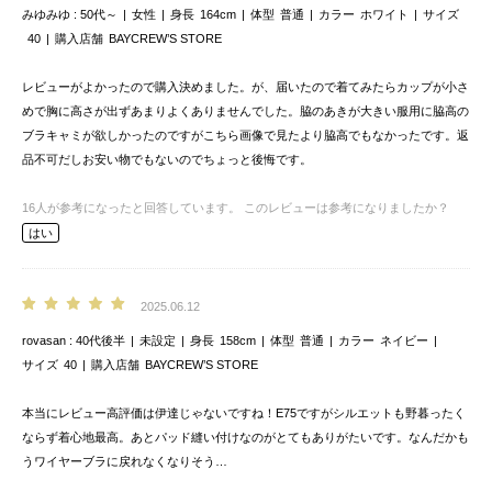
みゆみゆ
50代～
女性
身長
164cm
体型
普通
カラー
ホワイト
サイズ
40
購入店舗
BAYCREW’S STORE
レビューがよかったので購入決めました。が、届いたので着てみたらカップが小さ
めで胸に高さが出ずあまりよくありませんでした。脇のあきが大きい服用に脇高の
ブラキャミが欲しかったのですがこちら画像で見たより脇高でもなかったです。返
品不可だしお安い物でもないのでちょっと後悔です。
16
人が参考になったと回答しています。
このレビューは参考になりましたか？
はい
2025.06.12
rovasan
40代後半
未設定
身長
158cm
体型
普通
カラー
ネイビー
サイズ
40
購入店舗
BAYCREW’S STORE
本当にレビュー高評価は伊達じゃないですね！E75ですがシルエットも野暮ったく
ならず着心地最高。あとパッド縫い付けなのがとてもありがたいです。なんだかも
うワイヤーブラに戻れなくなりそう…