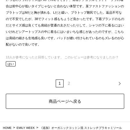
合は前中心が低いタイプじゃないと合わない体型です。某ファストファッションの
ブラトップはMだと胸が潰れる、Lだと緩い、ブラトップ難民でした。返品不可な
ので不安でしたが、38でフィット感もちょうど良かったです。下着ブランドのもの
だとサイズ感は良くても肩紐が普通の太さだったりして、シャツの下に着るにはい
いけれどシアートップスの中に着るにはいまいちな感じがあったのですが、こちら
は肩紐の細さも生地感も良いです。パッドが縫い付けられているのもズレるのが心
配がないので良いです。
13
人が参考になったと回答しています。
このレビューは参考になりましたか？
はい
1
2
商品ページへ戻る
HOME
EMILY WEEK
《追加》オーガニックコットン混 ストレッチブラキャミソール