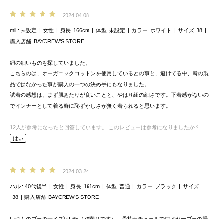
2024.04.08
mil
未設定
女性
身長
166cm
体型
未設定
カラー
ホワイト
サイズ
38
購入店舗
BAYCREW’S STORE
紐の細いものを探していました。
こちらのは、オーガニックコットンを使用しているとの事と、避けてる中、韓の製
品ではなかった事が購入の一つの決め手にもなりました。
試着の感想は、まず肌あたりが良いことと、やはり紐の細さです。下着感がないの
でインナーとして着る時に恥ずかしさが無く着られると思います。
12
人が参考になったと回答しています。
このレビューは参考になりましたか？
はい
2024.03.24
ハル
40代後半
女性
身長
161cm
体型
普通
カラー
ブラック
サイズ
38
購入店舗
BAYCREW’S STORE
いつものブラのサイズはF65（70寄りです）、骨格ナチュラルでワイヤーブラの場