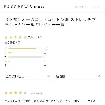
WOMEN
MEN
《追加》オーガニックコットン混 ストレッチブ
カ
ラキャミソールのレビュー一覧
23件のレビュー
総合評価
4.7
5
19
4
2
3
1
2
1
1
0
2026.06.28
きゅう
50代～
女性
身長
156cm
体型
普通
カラー
ホワイト
サイズ