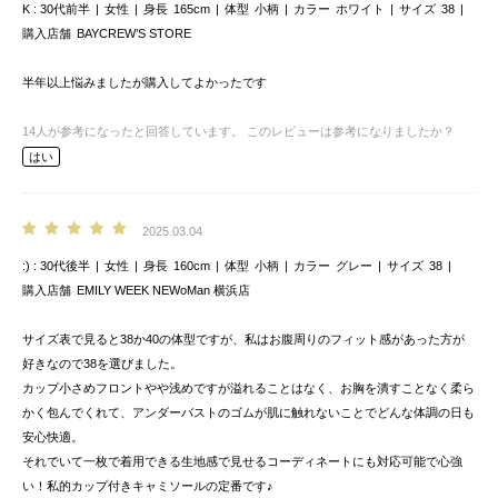
K
30代前半
女性
身長
165cm
体型
小柄
カラー
ホワイト
サイズ
38
購入店舗
BAYCREW’S STORE
半年以上悩みましたが購入してよかったです
14
人が参考になったと回答しています。
このレビューは参考になりましたか？
はい
2025.03.04
:)
30代後半
女性
身長
160cm
体型
小柄
カラー
グレー
サイズ
38
購入店舗
EMILY WEEK NEWoMan 横浜店
サイズ表で見ると38か40の体型ですが、私はお腹周りのフィット感があった方が
好きなので38を選びました。
カップ小さめフロントやや浅めですが溢れることはなく、お胸を潰すことなく柔ら
かく包んでくれて、アンダーバストのゴムが肌に触れないことでどんな体調の日も
安心快適。
それでいて一枚で着用できる生地感で見せるコーディネートにも対応可能で心強
い！私的カップ付きキャミソールの定番です♪