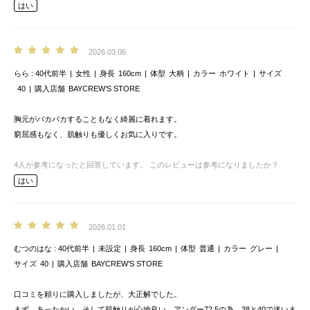
はい
2026.03.06
らら
40代前半
女性
身長
160cm
体型
大柄
カラー
ホワイト
サイズ
40
購入店舗
BAYCREW’S STORE
胸元がパカパカすることもなく綺麗に着れます。
窮屈感もなく、肌触りも優しくお気に入りです。
4
人が参考になったと回答しています。
このレビューは参考になりましたか？
はい
2026.01.01
むつのはな
40代前半
未設定
身長
160cm
体型
普通
カラー
グレー
サイズ
40
購入店舗
BAYCREW’S STORE
口コミを頼りに購入しましたが、大正解でした。
まず、あったかい。そして肌触りが心地良い。アンダー72.5の為、38と40で迷いま