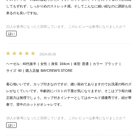
してもずれず、しっかりめのストレッチ感。そしてこんなに細い紐なのに調節も出
来るのも良いですね。
21
人が参考になったと回答しています。
このレビューは参考になりましたか？
はい
2024.05.05
ヘーゼル
40代後半
女性
身長
164cm
体型
普通
カラー
ブラック
サイズ
40
購入店舗
BAYCREW’S STORE
着心地いいです。カップ付きなのですが、縫い留めてありますのでお洗濯の時のズ
レがなくていいです。年齢的にバストの下垂が気になりますが、そこはブラ程の補
正能力は無理でしょう。カップ付きインナーとしてはホールド感優秀です。紐が華
奢で、背中のカットがオシャレです。
16
人が参考になったと回答しています。
このレビューは参考になりましたか？
はい