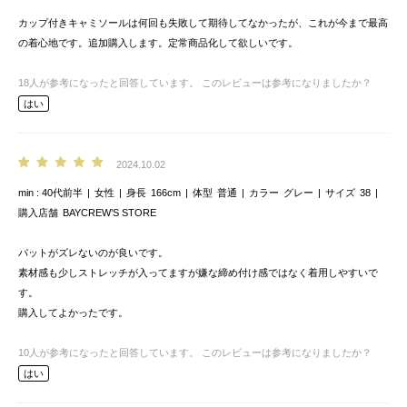
カップ付きキャミソールは何回も失敗して期待してなかったが、これが今まで最高
の着心地です。追加購入します。定常商品化して欲しいです。
18
人が参考になったと回答しています。
このレビューは参考になりましたか？
はい
2024.10.02
min
40代前半
女性
身長
166cm
体型
普通
カラー
グレー
サイズ
38
購入店舗
BAYCREW’S STORE
パットがズレないのが良いです。
素材感も少しストレッチが入ってますが嫌な締め付け感ではなく着用しやすいで
す。
購入してよかったです。
10
人が参考になったと回答しています。
このレビューは参考になりましたか？
はい