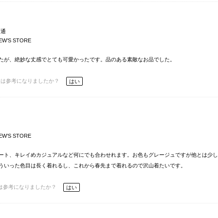
普通
EW’S STORE
たが、絶妙な丈感でとても可愛かったです。品のある素敵なお品でした。
ーは参考になりましたか？
はい
EW’S STORE
ート、キレイめカジュアルなど何にでも合わせれます。お色もグレージュですが他とは少し
ういった色目は長く着れるし、これから春先まで着れるので沢山着たいです。
は参考になりましたか？
はい