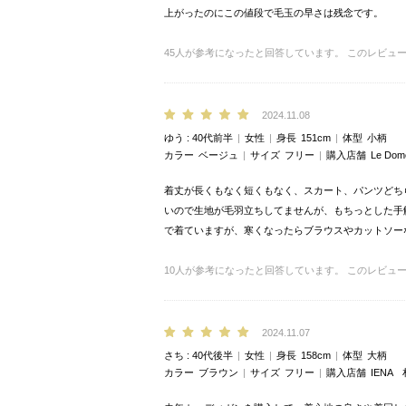
上がったのにこの値段で毛玉の早さは残念です。
45
人が参考になったと回答しています。
このレビュ
2024.11.08
ゆう
40代前半
女性
身長
151cm
体型
小柄
カラー
ベージュ
サイズ
フリー
購入店舗
Le Do
着丈が長くもなく短くもなく、スカート、パンツどち
いので生地が毛羽立ちしてませんが、もちっとした手
で着ていますが、寒くなったらブラウスやカットソー
10
人が参考になったと回答しています。
このレビュ
2024.11.07
さち
40代後半
女性
身長
158cm
体型
大柄
カラー
ブラウン
サイズ
フリー
購入店舗
IENA