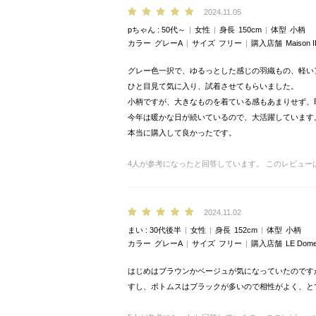
2024.11.05
pちゃん
50代～
女性
身長
150cm
体型
小柄
カラー
グレーA
サイズ
フリー
購入店舗
Maison
グレー色一択で、ゆるっとした感じの羽織もの、軽い
ひと目見て気に入り、試着させてもらいました。
小柄ですが、大きなものを着ている感もあまりせず、
今年は暖かな日が続いているので、大活躍しています
本当に購入して良かったです。
4
人が参考になったと回答しています。
このレビュー
2024.11.02
まい
30代後半
女性
身長
152cm
体型
小柄
カラー
グレーA
サイズ
フリー
購入店舗
LE Dom
はじめはブラウンかベージュが気になっていたのです
すし、ボトムスはブラックが多いので相性がよく、と