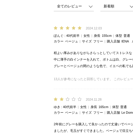
2024.12.03
ぽんぐ
40代前半
女性
身長
155cm
体型
普通
カラー
ベージュ
サイズ
フリー
購入店舗
IENA
程よい厚みがありながらさらっとしていてストレスな
中に薄手の白インナーを入れて、ボトムは白、グレー
グレーとベージュの間のような色で、イエベの私でも
13
人が参考になったと回答しています。
このレビュ
2024.11.28
ゆき
40代前半
女性
身長
165cm
体型
普通
カラー
ベージュ
サイズ
フリー
購入店舗
Le Do
2年前にグレーを購入して良かったので丈違いでベー
ましたが、毛玉がすぐできました。ベージュで目立ち