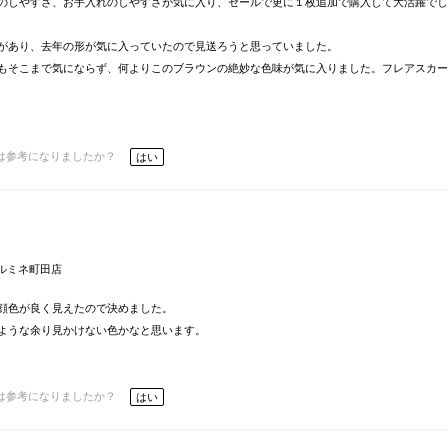
のしやすさ、お手入れのしやすさが気に入り、セールで更に１枚追加で購入して大活躍でし
があり、去年の形が気に入っていたので見送ろうと思っていました。
もそこまで気にならず、何よりこのブラウンの絶妙な色味が気に入りました。フレアスカー
は参考になりましたか？
はい
 ルミネ町田店
然顔色が良く見えたので決めました。
ような余り見かけない色かなと思います。
は参考になりましたか？
はい