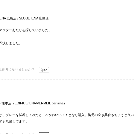
 IENA 広島店 / SLOBE IENA 広島店
アウターあたりを探していました。
即決しました。
。
は参考になりましたか？
はい
e 熊本店（EDIFICE/IENA/VERMEIL par iena）
が、グレーを試着してみたところかわいい！！となり購入。胸元の空き具合もちょうど良い
ても活躍してます。