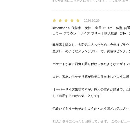
5
人が参考になったと回答しています。
このレビュー
2024.10.29
lemontea
40代前半
女性
身長
161cm
体型
普
カラー
ブラウン
サイズ
フリー
購入店舗
IENA
昨年黒を購入し、大変気に入ったため、今年はブラウ
杢グレーのようなメランジグレーで、黄色やピンク、
ポケットが表に四角く貼り付けられたようなデザイン
また、素材のモッチリ感が昨年より向上したように感
オーバーサイズ気味ですが、胸元の空きが絶妙で、女
して着用するのがお気に入りです。
色違いでもう一枚予約しようかと思うほどお気に入り
11
人が参考になったと回答しています。
このレビュ