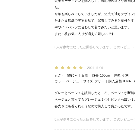
去年カーディガンを購入して、着心地の良さや着回し
た。
今年も楽しみにしていましたが、短丈で袖もデザイン
たまたま店舗で実物を見て、試着してみると意外と丈
やワイドパンツに合わせて着てみたいと思います。
また１枚お気に入りが増えて嬉しいです。
6
人が参考になったと回答しています。
このレビュー
2024.11.06
もさく
50代～
女性
身長
155cm
体型
小柄
カラー
ベージュ
サイズ
フリー
購入店舗
IENA
グレーとベージュを試着したところ、ベージュが断
ベージュと言ってもグレージュ？少しピンクっぽい？
春先きにも着られそうなので購入して良かったです。
8
人が参考になったと回答しています。
このレビュー