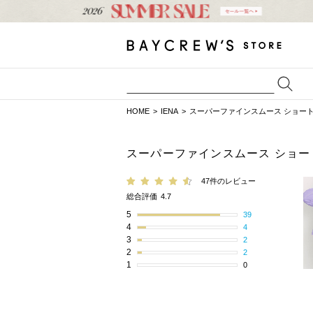
HOME
IENA
スーパーファインスムース ショー
スーパーファインスムース ショ
47件のレビュー
総合評価
4.7
5
39
4
4
3
2
2
2
1
0