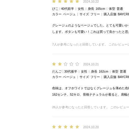
2024.10.22
ぴこ
40代前半
女性
身長
165cm
体型
普通
カラー
ベージュ
サイズ
フリー
購入店舗
BAYCR
グレージュのようなベージュでした。とても可愛いか
します。ボタンも可愛い！これは買って良かったと思
7
人が参考になったと回答しています。
このレビュー
2024.10.21
だんご
30代後半
女性
身長
162cm
体型
普通
カラー
ベージュ
サイズ
フリー
購入店舗
BAYCR
色味は、オフホワイトではなくグレージュを薄めた色
162センチ、52キロ、骨格ナチュラルが着ると、肩
26
人が参考になったと回答しています。
このレビュ
2024.10.20