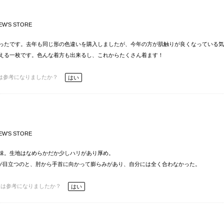
EW’S STORE
ったです。去年も同じ形の色違いを購入しましたが、今年の方が肌触りが良くなっている気
える一枚です。色んな着方も出来るし、これからたくさん着ます！
は参考になりましたか？
はい
EW’S STORE
味。生地はなめらかだか少しハリがあり厚め。
幅が目立つのと、肘から手首に向かって膨らみがあり、自分には全く合わなかった。
ーは参考になりましたか？
はい