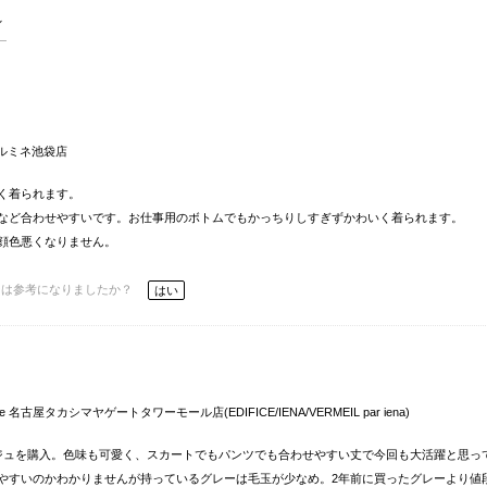
 ルミネ池袋店
く着られます。
など合わせやすいです。お仕事用のボトムでもかっちりしすぎずかわいく着られます。
顔色悪くなりません。
ーは参考になりましたか？
はい
me 名古屋タカシマヤゲートタワーモール店(EDIFICE/IENA/VERMEIL par iena)
ジュを購入。色味も可愛く、スカートでもパンツでも合わせやすい丈で今回も大活躍と思っ
やすいのかわかりませんが持っているグレーは毛玉が少なめ。2年前に買ったグレーより値