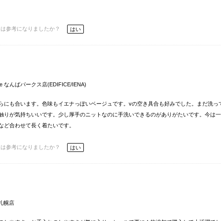
ーは参考になりましたか？
はい
me なんばパークス店(EDIFICE/IENA)
らにも合います。色味もイエナっぽいベージュです。vの空き具合も好みでした。まだ洗っ
触りが気持ちいいです。少し厚手のニットなのに手洗いできるのがありがたいです。今は一
など合わせて長く着たいです。
ーは参考になりましたか？
はい
 札幌店