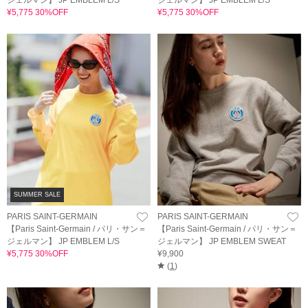
¥5,775 30%OFF
¥5,775 30%OFF
SUMMER SALE
PARIS SAINT-GERMAIN
PARIS SAINT-GERMAIN
【Paris Saint-Germain / パリ・サン＝
【Paris Saint-Germain / パリ・サン＝
ジェルマン】 JP EMBLEM L/S
ジェルマン】 JP EMBLEM SWEAT
¥5,775 30%OFF
¥9,900
(
1
)