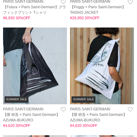
PARIS SAINT-GERMAIN
PARIS SAINT-GERMAIN
【Futura × Paris Saint-Germain】グラ
【Poggy × Paris Saint-Germain】
フィックプリント Tシャツ
TAISHO JACKET
¥6,930 30%OFF
¥26,950 30%OFF
SUMMER SALE
SUMMER SALE
PARIS SAINT-GERMAIN
PARIS SAINT-GERMAIN
【隈 研吾 × Paris Saint-Germain】
【隈 研吾 × Paris Saint-Germain】
AZUMA-BUKURO
AZUMA-BUKURO
¥4,620 30%OFF
¥4,620 30%OFF