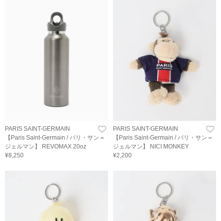
PARIS SAINT-GERMAIN
PARIS SAINT-GERMAIN
【Paris Saint-Germain / パリ・サン＝
【Paris Saint-Germain / パリ・サン＝
ジェルマン】 REVOMAX 20oz
ジェルマン】 NICI MONKEY
¥8,250
¥2,200