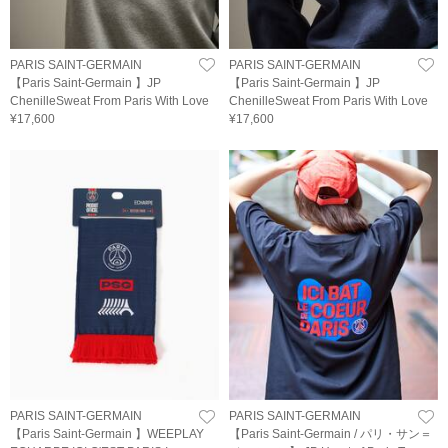
PARIS SAINT-GERMAIN
PARIS SAINT-GERMAIN
【Paris Saint-Germain 】JP
【Paris Saint-Germain 】JP
ChenilleSweat From Paris With Love
ChenilleSweat From Paris With Love
¥17,600
¥17,600
PARIS SAINT-GERMAIN
PARIS SAINT-GERMAIN
【Paris Saint-Germain 】WEEPLAY
【Paris Saint-Germain / パリ・サン＝