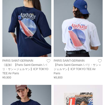
PARIS SAINT-GERMAIN
PARIS SAINT-GERMAIN
《追加》【Paris Saint-Germain / パ
【Paris Saint-Germain / パリ・サン＝
リ・サン＝ジェルマン】ICP TOKYO
ジェルマン】ICP TOKYO TEE Air
TEE Air Paris
Paris
¥9,900
¥8,800