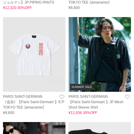
ジェルマン】JP PIPING PANTS
TOKYO TEE Jamaname2
¥12,320 30%OFF
¥8,800
SUMMER SALE
PARIS SAINT-GERMAIN
PARIS SAINT-GERMAIN
《追加》【Paris Saint-Germain 】ICP
【Paris Saint-Germain 】JP Mesh
TOKYO TEE Jamaname2
Short Sleeve Shirt
¥8,800
¥12,936 30%OFF