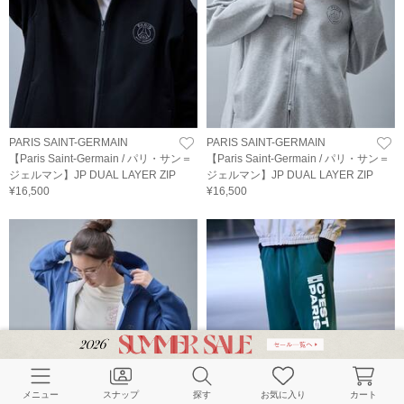
PARIS SAINT-GERMAIN
PARIS SAINT-GERMAIN
【Paris Saint-Germain / パリ・サン＝
【Paris Saint-Germain / パリ・サン＝
ジェルマン】JP DUAL LAYER ZIP
ジェルマン】JP DUAL LAYER ZIP
¥16,500
¥16,500
メニュー
スナップ
探す
お気に入り
カート