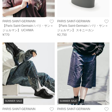
PARIS SAINT-GERMAIN
PARIS SAINT-GERMAIN
【Paris Saint-Germain / パリ・サン＝
【Paris Saint-Germain / パリ・サン＝
ジェルマン】 UCHIWA
ジェルマン】 スキニーカン
¥770
¥2,750
SUMMER SALE
SUMMER SALE
PARIS SAINT-GERMAIN
PARIS SAINT-GERMAIN