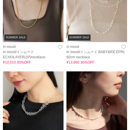
SUMMER SALE
SUMMER SALE
in mood
in mood
in mood/インムード
in mood/インムード BABY&RICEPRL
ECHOLAYER(2P)necklace
60cm necklace
¥10,010 30%OFF
¥13,860 30%OFF