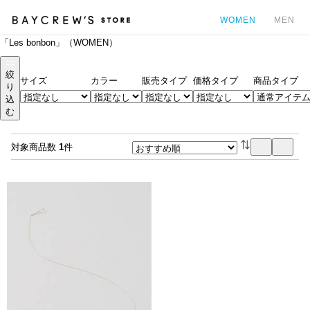
WOMEN
MEN
「Les bonbon」（WOMEN）
カ
絞
サイズ
カラー
販売タイプ
価格タイプ
商品タイプ
り
込
む
対象商品数
1
件