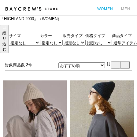
WOMEN
MEN
「HIGHLAND 2000」（WOMEN）
カ
絞
サイズ
カラー
販売タイプ
価格タイプ
商品タイプ
り
込
む
対象商品数
2
件