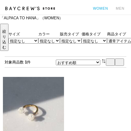
WOMEN
MEN
「ALPACA TO HANA」（WOMEN）
カ
絞
サイズ
カラー
販売タイプ
価格タイプ
商品タイプ
り
込
む
対象商品数
1
件