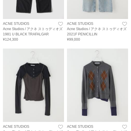
ACNE STUDIOS
ACNE STUDIOS
Acne Studios / アクネ ストゥディオズ
Acne Studios / アクネ ストゥディオズ
1981 U BLACK TRAFALGAR
2021F PENICILLIN
¥124,300
¥99,000
ACNE STUDIOS
ACNE STUDIOS