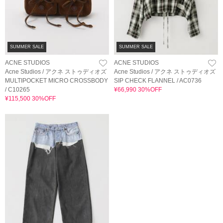
SUMMER SALE
SUMMER SALE
ACNE STUDIOS
ACNE STUDIOS
Acne Studios / アクネ ストゥディオズ
Acne Studios / アクネ ストゥディオズ
MULTIPOCKET MICRO CROSSBODY
SIP CHECK FLANNEL / AC0736
/ C10265
¥66,990 30%OFF
¥115,500 30%OFF