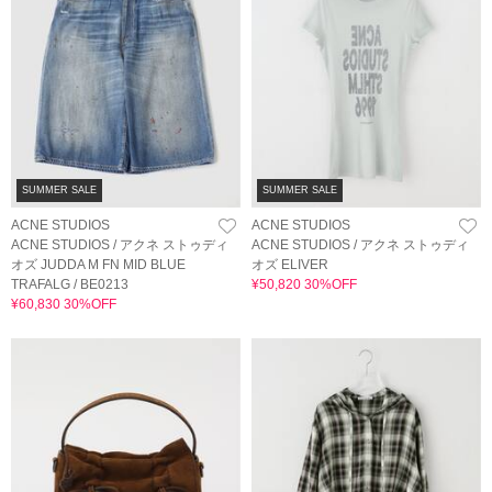
SUMMER SALE
SUMMER SALE
ACNE STUDIOS
ACNE STUDIOS
ACNE STUDIOS / アクネ ストゥディ
ACNE STUDIOS / アクネ ストゥディ
オズ JUDDA M FN MID BLUE
オズ ELIVER
TRAFALG / BE0213
¥50,820 30%OFF
¥60,830 30%OFF