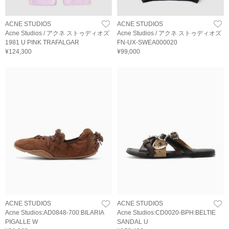
ACNE STUDIOS
ACNE STUDIOS
Acne Studios / アクネ ストゥディオズ
Acne Studios / アクネ ストゥディオズ
1981 U PINK TRAFALGAR
FN-UX-SWEA000020
¥124,300
¥99,000
ACNE STUDIOS
ACNE STUDIOS
Acne Studios:AD0848-700:BILARIA
Acne Studios:CD0020-BPH:BELTIE
PIGALLE W
SANDAL U