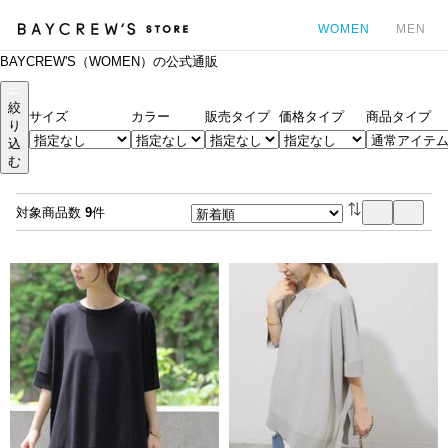
WOMEN
MEN
BAYCREW'S（WOMEN）の公式通販
カ
絞
サイズ
カラー
販売タイプ
価格タイプ
商品タイプ
り
込
む
対象商品数
9
件