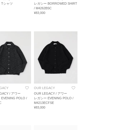
 Tシャツ
レガシー BORROWED SHIRT
/ M4262BSC
¥83,000
EGACY
OUR LEGACY
GACY / アワー
OUR LEGACY / アワー
VENING POLO /
レガシー EVENING POLO /
C
M4213ECFSE
¥83,000