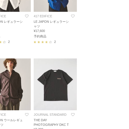
FICE
417 EDIFICE
PON レギュラーシ
LE JAPON レギュラーシ
ャツ
¥17,600
品
予約商品
2
2
FICE
JOURNAL STANDARD
PON ウールレギュ
THE DAY
ャツ
PHOTOGRAPHY DKC T