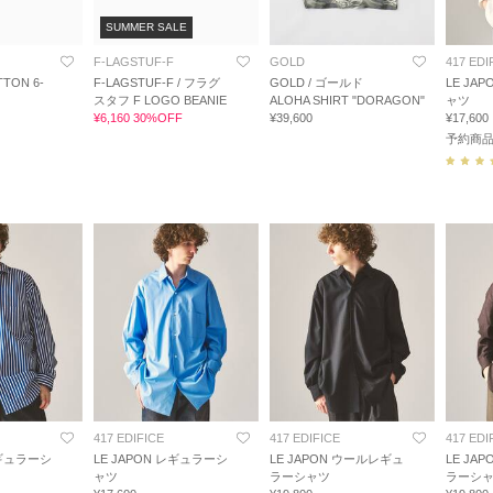
SUMMER SALE
F-LAGSTUF-F
GOLD
417 EDI
TTON 6-
F-LAGSTUF-F / フラグ
GOLD / ゴールド
LE JA
スタフ F LOGO BEANIE
ALOHA SHIRT "DORAGON"
ャツ
¥6,160 30%OFF
¥39,600
¥17,600
予約商
417 EDIFICE
417 EDIFICE
417 EDI
レギュラーシ
LE JAPON レギュラーシ
LE JAPON ウールレギュ
LE JA
ャツ
ラーシャツ
ラーシ