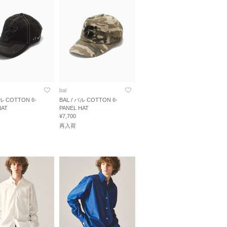
bal
バル COTTON 6-
BAL / バル COTTON 6-
HAT
PANEL HAT
¥7,700
再入荷