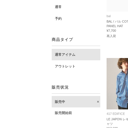
通常
bal
予約
BAL / バル CO
PANEL HAT
¥7,700
再入荷
商品タイプ
通常アイテム
アウトレット
販売状況
販売中
販売開始前
417 EDIFICE
LE JAPON 
ャツ