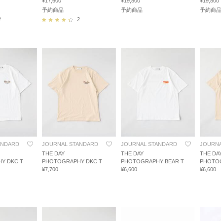
¥17,600
¥19,800
¥19,800
予約商品
予約商品
予約商
2
2
ANDARD
JOURNAL STANDARD
JOURNAL STANDARD
JOURNA
THE DAY
THE DAY
THE DA
Y DKC T
PHOTOGRAPHY DKC T
PHOTOGRAPHY BEAR T
PHOTOG
¥7,700
¥6,600
¥6,600