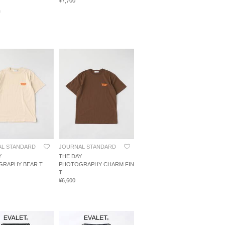
¥7,700
品
L STANDARD
JOURNAL STANDARD
Y
THE DAY
RAPHY BEAR T
PHOTOGRAPHY CHARM FIN
T
¥6,600