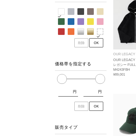
削除
OK
OUR LEGACY
OUR LEGACY
価格帯を指定する
レガシー FULL 
M4243FBH
¥89,001
円
円
削除
OK
販売タイプ