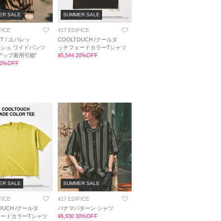
ER SALE
SUMMER SALE
FICE
417 EDIFICE
ET / エバレッ
COOLTOUCH /クールタ
シュ ワイドパンツ
ッチフェードカラーTシャツ
アップ着用可能"
¥5,544 20%OFF
 30%OFF
ER SALE
SUMMER SALE
FICE
417 EDIFICE
OUCH /クールタ
パナマパターン シャツ
ードカラーTシャツ
¥6,930 30%OFF