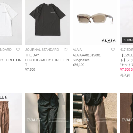
SUMM
ANDARD
JOURNAL STANDARD
ALAIA
417 EDI
THE DAY
ALAIA AA0101S001
【EVAL
Y THREE FIN
PHOTOGRAPHY THREE FIN
Sunglasses
ト】メッ
T
¥56,100
"セット
¥7,700
¥7,700
再入荷