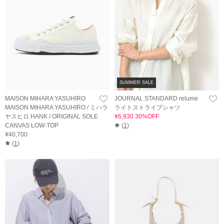
SUMMER SALE
MAISON MIHARA YASUHIRO
JOURNAL STANDARD relume
MAISON MIHARA YASUHIRO / ミハラ
ライトストライプシャツ
ヤスヒロ HANK / ORIGINAL SOLE
¥6,930 30%OFF
CANVAS LOW-TOP
(
1
)
¥40,700
(
1
)