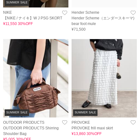
SUMMER SALE
NIKE
Hender Scheme
【NIKE / ナイキ】W J PSG SKORT
Hender Scheme（エンダースキーマ)
¥11,550 30%OFF
bear foot mule
¥71,500
SUMMER SALE
SUMMER SALE
OUTDOOR PRODUCTS
PROVOKE
OUTDOOR PRODUCTS Shirring
PROVOKE frill maxi skirt
Shoulder Bag
¥13,860 30%OFF
¥5,005 30%OFF