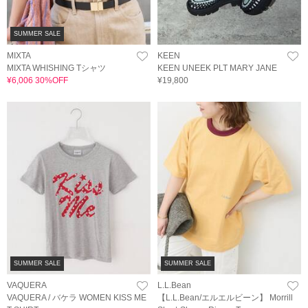
SUMMER SALE
MIXTA
KEEN
MIXTA WHISHING Tシャツ
KEEN UNEEK PLT MARY JANE
¥6,006 30%OFF
¥19,800
SUMMER SALE
SUMMER SALE
VAQUERA
L.L.Bean
VAQUERA / バケラ WOMEN KISS ME
【L.L.Bean/エルエルビーン】 Morrill