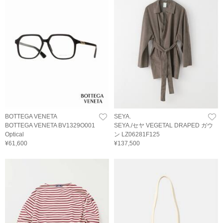
BOTTEGA VENETA
SEYA.
BOTTEGA VENETA BV1329O001
SEYA./セヤ VEGETAL DRAPED ガウ
Optical
ン LZ06281F125
¥61,600
¥137,500