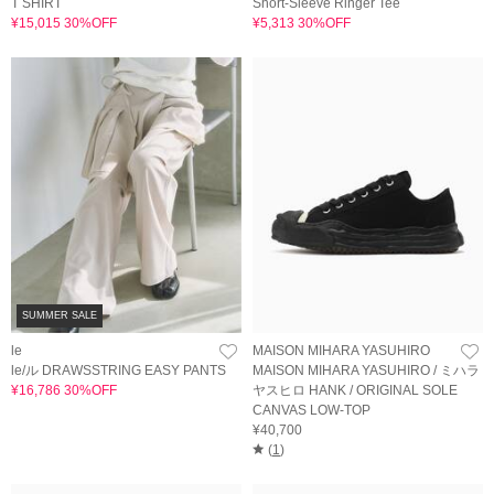
T SHIRT
Short-Sleeve Ringer Tee
¥15,015 30%OFF
¥5,313 30%OFF
SUMMER SALE
le
MAISON MIHARA YASUHIRO
le/ル DRAWSSTRING EASY PANTS
MAISON MIHARA YASUHIRO / ミハラ
¥16,786 30%OFF
ヤスヒロ HANK / ORIGINAL SOLE
CANVAS LOW-TOP
¥40,700
(
1
)