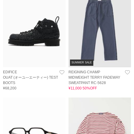
SUMMER SALE
EDIFICE
REIGNING CHAMP
OUAT (オーユ―エーティー) TEST
MIDWEIGHT TERRY FADEWAY
BOOTS
SWEATPANT RC-5628
¥68,200
¥11,000 50%OFF