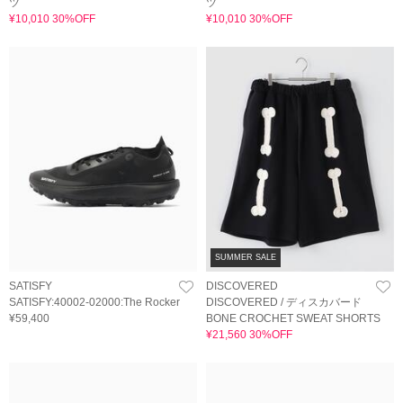
ツ
ツ
¥10,010 30%OFF
¥10,010 30%OFF
SUMMER SALE
SATISFY
DISCOVERED
SATISFY:40002-02000:The Rocker
DISCOVERED / ディスカバード
¥59,400
BONE CROCHET SWEAT SHORTS
¥21,560 30%OFF