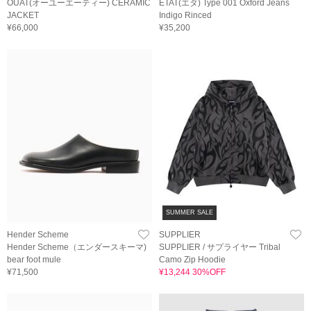
OUAT(オーユーエーティー) CERAMIC
ETAT(エタ) Type 001 Oxford Jeans
JACKET
Indigo Rinced
¥66,000
¥35,200
SUMMER SALE
Hender Scheme
SUPPLIER
Hender Scheme（エンダースキーマ)
SUPPLIER / サプライヤー Tribal
bear foot mule
Camo Zip Hoodie
¥71,500
¥13,244 30%OFF