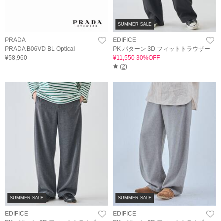
SUMMER SALE
PRADA
EDIFICE
PRADA B06VD BL Optical
PK パターン 3D フィットトラウザー
¥58,960
¥11,550 30%OFF
(
2
)
SUMMER SALE
SUMMER SALE
EDIFICE
EDIFICE