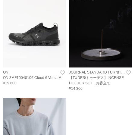
ON
JOURNAL STANDARD FURNITURE
ON:3MF10040106:Cloud 6 Versa M
【TUDES/トゥーデス】INCENSE
¥19,800
HOLDER SET お香立て
¥14,300