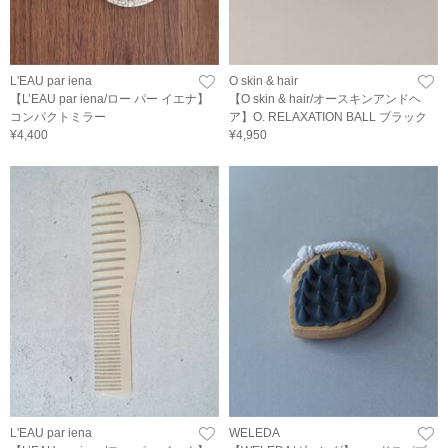
L'EAU par iena
O skin & hair
【L’EAU par iena/ロー パー イエナ】
【O skin & hair/オースキンアンドヘ
コンパクトミラー
ア】O. RELAXATION BALL ブラック
¥4,400
¥4,950
L'EAU par iena
WELEDA