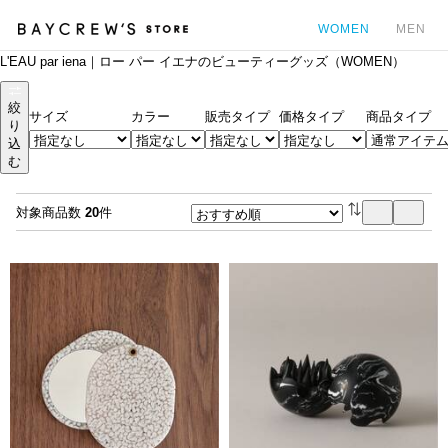
WOMEN
MEN
L'EAU par iena｜ロー パー イエナのビューティーグッズ（WOMEN）
カ
絞
サイズ
カラー
販売タイプ
価格タイプ
商品タイプ
り
込
む
対象商品数
20
件