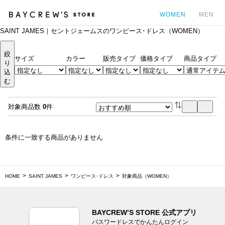
WOMEN
MEN
SAINT JAMES｜セントジェームスのワンピース･ドレス（WOMEN）
カ
絞
サイズ
カラー
販売タイプ
価格タイプ
商品タイプ
り
込
む
対象商品数
0
件
条件に一致する商品がありません
HOME
SAINT JAMES
ワンピース･ドレス
対象商品（WOMEN）
BAYCREW’S STORE 公式アプリ
パスワードレスでかんたんログイン