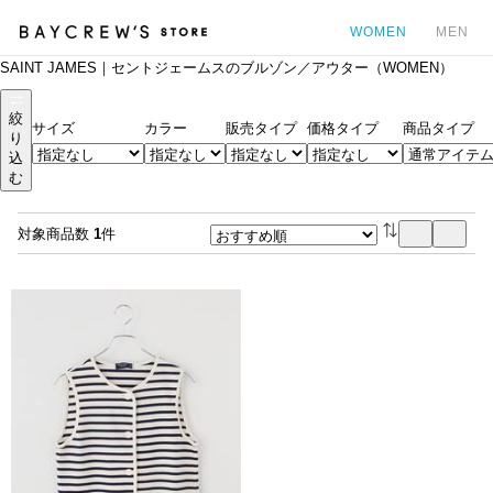
WOMEN
MEN
SAINT JAMES｜セントジェームスのブルゾン／アウター（WOMEN）
カ
絞
サイズ
カラー
販売タイプ
価格タイプ
商品タイプ
り
込
む
対象商品数
1
件