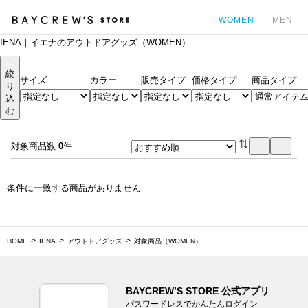
WOMEN
MEN
IENA｜イエナのアウトドアグッズ（WOMEN）
カ
絞
サイズ
カラー
販売タイプ
価格タイプ
商品タイプ
り
込
む
対象商品数
0
件
条件に一致する商品がありません
HOME
IENA
アウトドアグッズ
対象商品（WOMEN）
BAYCREW’S STORE 公式アプリ
パスワードレスでかんたんログイン