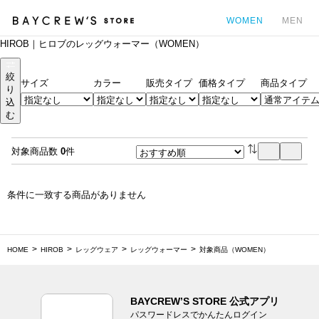
WOMEN
MEN
HIROB｜ヒロブのレッグウォーマー（WOMEN）
カ
絞
サイズ
カラー
販売タイプ
価格タイプ
商品タイプ
り
込
む
対象商品数
0
件
条件に一致する商品がありません
HOME
HIROB
レッグウェア
レッグウォーマー
対象商品（WOMEN）
BAYCREW’S STORE 公式アプリ
パスワードレスでかんたんログイン