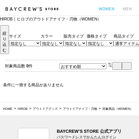
WOMEN
MEN
HIROB｜ヒロブのアウトドアナイフ・刃物（WOMEN）
カ
絞
サイズ
カラー
販売タイプ
価格タイプ
商品タイプ
り
込
む
対象商品数
0
件
条件に一致する商品がありません
HOME
HIROB
アウトドアグッズ
アウトドアナイフ・刃物
対象商品（WOMEN）
BAYCREW’S STORE 公式アプリ
パスワードレスでかんたんログイン