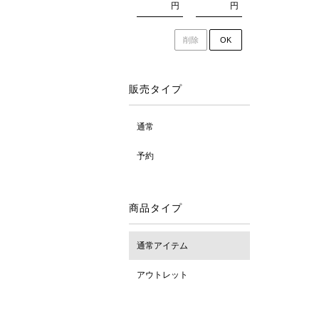
円
円
削除
OK
販売タイプ
通常
予約
商品タイプ
通常アイテム
アウトレット