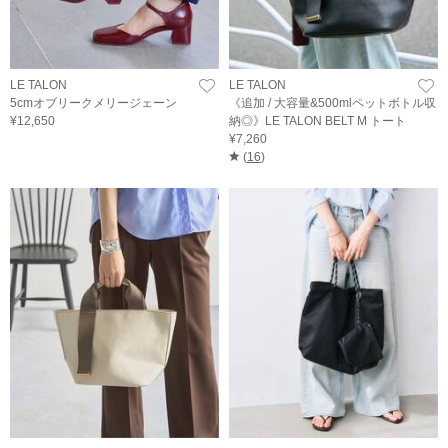
LE TALON
LE TALON
5cmオブリークメリージェーン
《追加 / 大容量&500mlペットボトル収
¥12,650
納◎》LE TALON BELT M トート
¥7,260
(
16
)