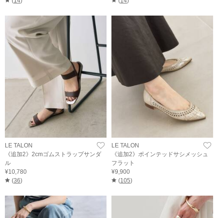
(
14
)
(
14
)
LE TALON
LE TALON
《追加2》2cmゴムストラップサンダ
《追加2》ポインテッドサシメッシュ
ル
フラット
¥10,780
¥9,900
(
36
)
(
105
)