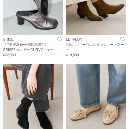
GRISE
LE TALON
《予約/WEB+一部店舗限定》
4.5cmレザーウエスタンショートブー
GRISE6cmレザーCURVYミュール
ツ
¥22,000
¥19,800