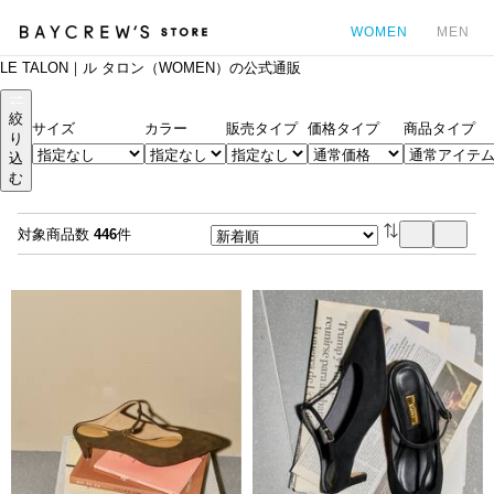
WOMEN
MEN
LE TALON｜ル タロン（WOMEN）の公式通販
カ
絞
サイズ
カラー
販売タイプ
価格タイプ
商品タイプ
り
込
む
対象商品数
446
件