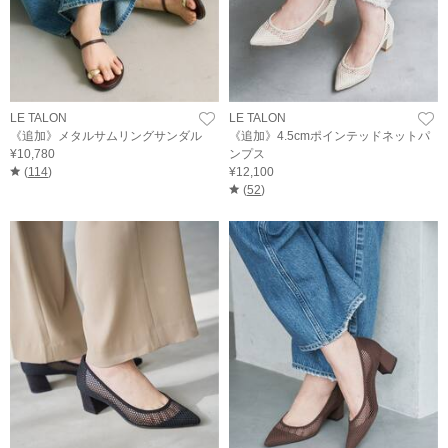
LE TALON
LE TALON
《追加》メタルサムリングサンダル
《追加》4.5cmポインテッドネットパ
¥10,780
ンプス
(
114
)
¥12,100
(
52
)