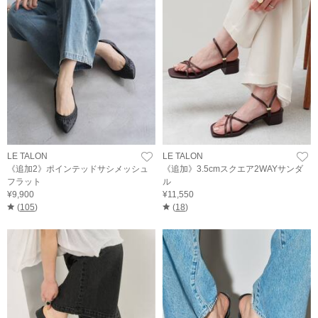
LE TALON
LE TALON
《追加2》ポインテッドサシメッシュ
《追加》3.5cmスクエア2WAYサンダ
フラット
ル
¥9,900
¥11,550
(
105
)
(
18
)