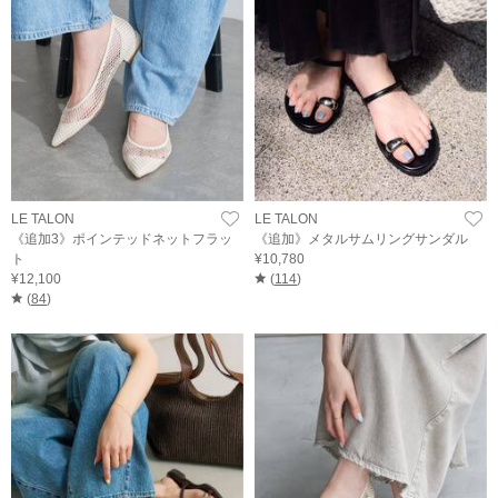
LE TALON
LE TALON
《追加3》ポインテッドネットフラッ
《追加》メタルサムリングサンダル
ト
¥10,780
¥12,100
(
114
)
(
84
)