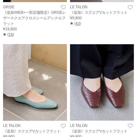
GRISE
LE TALON
《追加/WEB+一部店舗限定》GRISEレ
《追加》スクエアVカットフラット
ザースクエアクロスシームアンクルフ
¥9,900
ラット
(
43
)
¥19,800
(
19
)
LE TALON
LE TALON
《追加》スクエアVカットフラット
《追加》スクエアVカットフラット
¥9,900
¥9,900