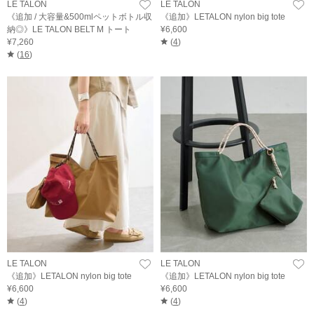
LE TALON
LE TALON
《追加 / 大容量&500mlペットボトル収
《追加》LETALON nylon big tote
納◎》LE TALON BELT M トート
¥6,600
¥7,260
(
4
)
(
16
)
LE TALON
LE TALON
《追加》LETALON nylon big tote
《追加》LETALON nylon big tote
¥6,600
¥6,600
(
4
)
(
4
)