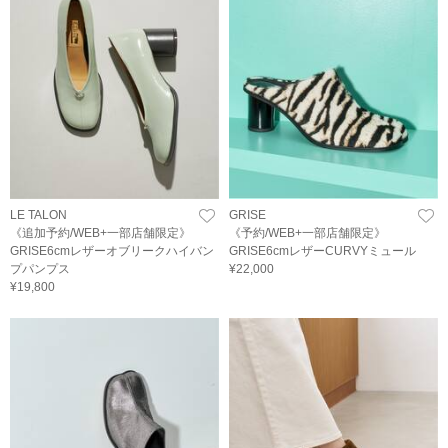
LE TALON
GRISE
《追加予約/WEB+一部店舗限定》
《予約/WEB+一部店舗限定》
GRISE6cmレザーオブリークハイバン
GRISE6cmレザーCURVYミュール
プパンプス
¥22,000
¥19,800