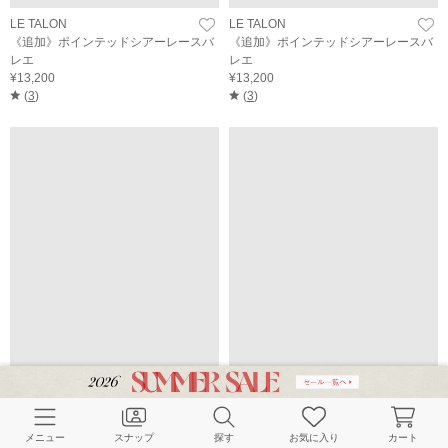
LE TALON
LE TALON
《追加》ポインテッドシアーレースバ
《追加》ポインテッドシアーレースバ
レエ
レエ
¥13,200
¥13,200
(
3
)
(
3
)
LE TALON
GRISE
《追加》ポインテッドシアーレースバ
《WEB+一部店舗限定》GRISEレザー
レエ
スクエアプリーツフラット
メニュー
スナップ
探す
お気に入り
カート
¥13,200
¥18,700