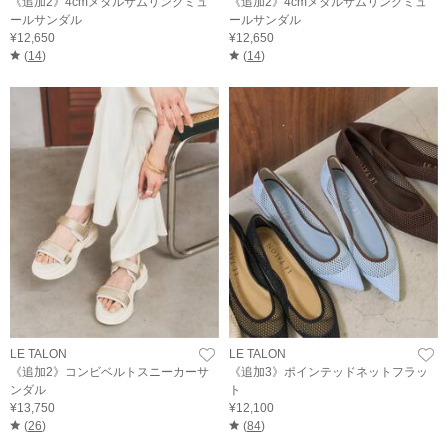
《追加2》4cmメタルサムリングミュ
《追加2》4cmメタルサムリングミュ
ールサンダル
ールサンダル
¥12,650
¥12,650
(
14
)
(
14
)
LE TALON
LE TALON
《追加2》コンビベルトスニーカーサ
《追加3》ポインテッドネットフラッ
ンダル
ト
¥13,750
¥12,100
(
26
)
(
84
)