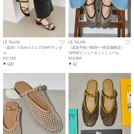
LE TALON
LE TALON
《追加》3.5cmスクエア2WAYサンダ
《追加予約 / WEB+一部店舗限定》
ル
GRISEビジューネットミュール
¥11,550
¥19,800
(
18
)
(
1
)