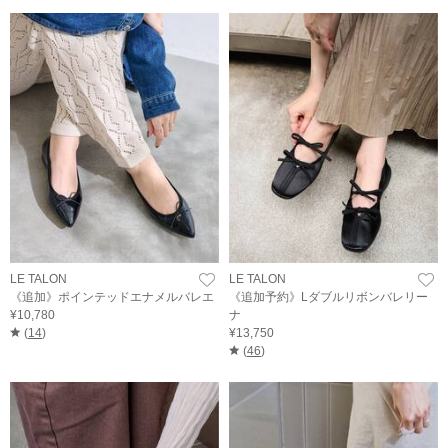
LE TALON
LE TALON
《追加》ポインテッドエナメルバレエ
《追加予約》Lダブルリボンバレリー
¥10,780
ナ
(
14
)
¥13,750
(
46
)