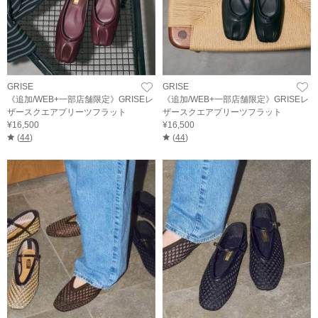
GRISE
GRISE
《追加/WEB+一部店舗限定》GRISEレ
《追加/WEB+一部店舗限定》GRISEレ
ザースクエアプリーツフラット
ザースクエアプリーツフラット
¥16,500
¥16,500
(
44
)
(
44
)