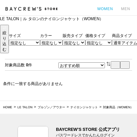
WOMEN
MEN
LE TALON｜ル タロンのナイロンジャケット（WOMEN）
カ
絞
サイズ
カラー
販売タイプ
価格タイプ
商品タイプ
り
込
む
対象商品数
0
件
条件に一致する商品がありません
HOME
LE TALON
ブルゾン／アウター
ナイロンジャケット
対象商品（WOMEN）
BAYCREW’S STORE 公式アプリ
パスワードレスでかんたんログイン