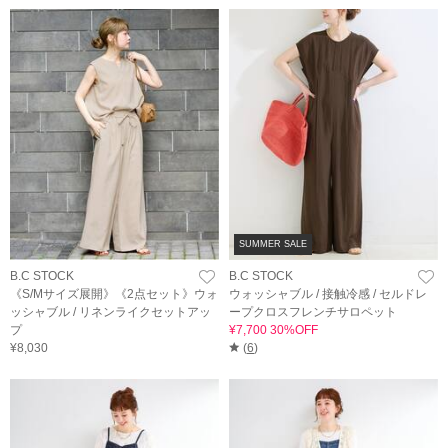
SUMMER SALE
B.C STOCK
B.C STOCK
《S/Mサイズ展開》《2点セット》ウォ
ウォッシャブル / 接触冷感 / セルドレ
ッシャブル / リネンライクセットアッ
ープクロスフレンチサロペット
プ
¥7,700 30%OFF
¥8,030
(
6
)