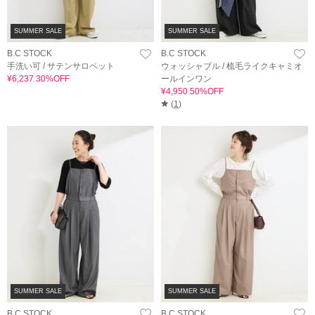
SUMMER SALE
SUMMER SALE
B.C STOCK
B.C STOCK
手洗い可 / サテンサロペット
ウォッシャブル / 梳毛ライクキャミオ
¥6,237 30%OFF
ールインワン
¥4,950 50%OFF
(
1
)
SUMMER SALE
SUMMER SALE
B.C STOCK
B.C STOCK