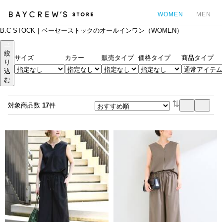
WOMEN
MEN
B.C STOCK｜ベーセーストックのオールインワン（WOMEN）
カ
絞
サイズ
カラー
販売タイプ
価格タイプ
商品タイプ
り
込
む
対象商品数
17
件