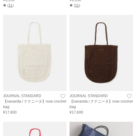
¥9,350
¥9,350
(
11
)
(
11
)
JOURNAL STANDARD
JOURNAL STANDARD
【nananita / ナナニータ】rose crochet
【nananita / ナナニータ】rose crochet
bag
bag
¥17,600
¥17,600