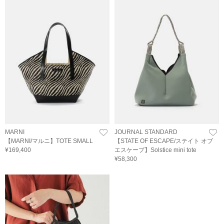
MARNI
JOURNAL STANDARD
【MARNI/マルニ】TOTE SMALL
【STATE OF ESCAPE/ステイト オブ
¥169,400
エスケープ】Solstice mini tote
¥58,300