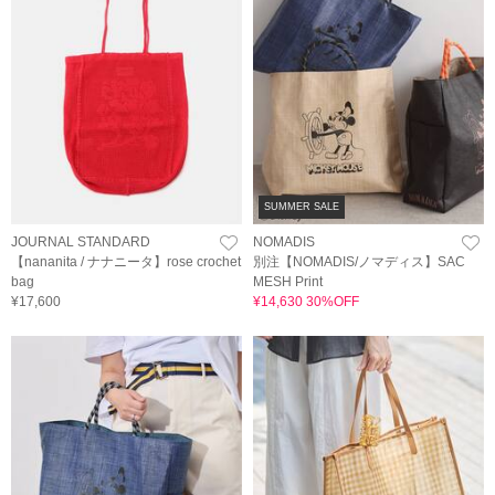
SUMMER SALE
JOURNAL STANDARD
NOMADIS
【nananita / ナナニータ】rose crochet
別注【NOMADIS/ノマディス】SAC
bag
MESH Print
¥17,600
¥14,630 30%OFF