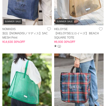
SUMMER SALE
SUMMER SALE
NOMADIS
HELOYSE
別注【NOMADIS/ノマディス】SAC
【HELOYSE/エロイーズ】 BEACH
MESH Print
SQUARE TOTE
¥14,630 30%OFF
¥6,930 30%OFF
(
1
)