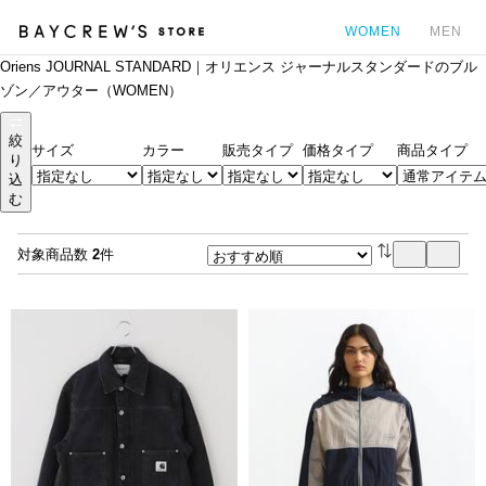
WOMEN
MEN
Oriens JOURNAL STANDARD｜オリエンス ジャーナルスタンダードのブル
カ
ゾン／アウター（WOMEN）
絞
サイズ
カラー
販売タイプ
価格タイプ
商品タイプ
り
込
む
対象商品数
2
件